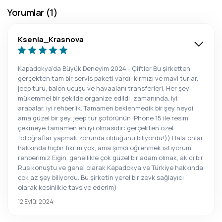
Yorumlar (1)
Ksenia_Krasnova
Kapadokya'da Büyük Deneyim 2024 - Çiftler Bu şirketten
gerçekten tam bir servis paketi vardı: kırmızı ve mavi turlar,
jeep turu, balon uçuşu ve havaalanı transferleri. Her şey
mükemmel bir şekilde organize edildi: zamanında, iyi
arabalar, iyi rehberlik. Tamamen beklenmedik bir şey neydi,
ama güzel bir şey, jeep tur şoförünün IPhone 15 ile resim
çekmeye tamamen en iyi olmasıdır: gerçekten özel
fotoğraflar yapmak zorunda olduğunu biliyordu!)) Hala onlar
hakkında hiçbir fikrim yok, ama şimdi öğrenmek istiyorum
rehberimiz Eigin, genellikle çok güzel bir adam olmak, akıcı bir
Rus konuştu ve genel olarak Kapadokya ve Türkiye hakkında
çok az şey biliyordu. Bu şirketin yerel bir zevk sağlayıcı
olarak kesinlikle tavsiye ederim)
12 Eylül 2024