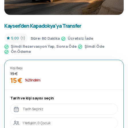
Kayseri'den Kapadokya'ya Transfer
5.00
(1)
Süre:
80 Dakika
Ücretsiz İade
Şimdi Rezervasyon Yap, Sonra Öde
Şimdi Öde
Ön Ödeme
Kişi Başı
19 €
15 €
%21 indirim
Tarih ve kişi sayısı seçin
Tarih Seçiniz
1 Yetişkin, 0 Çocuk