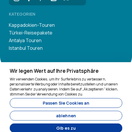
KATEGORIEN
Kappadokien-Touren
Türkei-Reisepakete
Antalya Touren
Istanbul Touren
Wir legen Wert auf Ihre Privatsphäre
Wir verwenden Cookies, um Ihr Surferlebnis zu verbessern,
personalisierte Werbung oder Inhalte bereitzustellen und unseren
Datenverkehr zu analysieren. Indem Sie auf „Akzeptieren“ klicken,
Wir sind für Sie da
stimmen Sie der Verwendung von Cookies zu.
Passen Sie Cookies an
11200
Tavananna Travel - 11200
ablehnen
Gib es zu
Entwickelt von