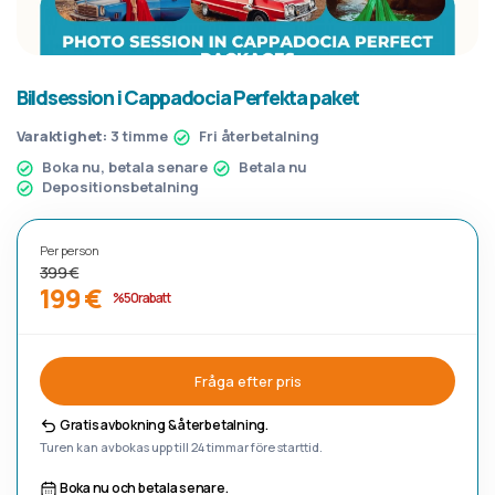
Bildsession i Cappadocia Perfekta paket
Varaktighet:
3 timme
Fri återbetalning
Boka nu, betala senare
Betala nu
Depositionsbetalning
Per person
399 €
199 €
%50 rabatt
Fråga efter pris
Gratis avbokning & återbetalning.
Turen kan avbokas upp till 24 timmar före starttid.
Boka nu och betala senare.