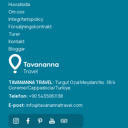
Huvudsida
Om oss
Integritetspolicy
Försäljningskontrakt
Turer
Kontakt
Bloggar
TAVANANNA TRAVEL:
Turgut Ozal Meydani No :18/4
Goreme/Cappadocia/Turkiye
Telefon:
+90 5435061138
E-post:
info@tavanannatravel.com