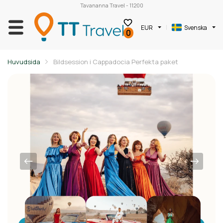
Tavananna Travel - 11200
EUR
Svenska
0
Huvudsida
Bildsession i Cappadocia Perfekta paket