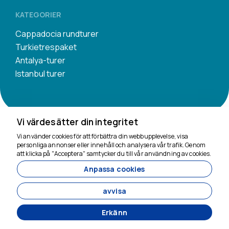
KATEGORIER
Cappadocia rundturer
Turkietrespaket
Antalya-turer
Istanbul turer
Vi värdesätter din integritet
Vi använder cookies för att förbättra din webbupplevelse, visa
Vi finns här för att
personliga annonser eller innehåll och analysera vår trafik. Genom
hjälpa
att klicka på "Acceptera" samtycker du till vår användning av cookies.
Anpassa cookies
11200
Tavananna Travel - 11200
avvisa
Erkänn
Utvecklad av