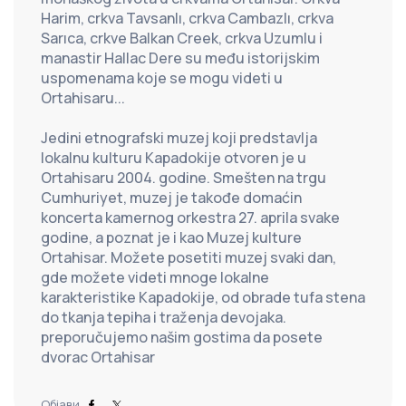
Harim, crkva Tavsanlı, crkva Cambazlı, crkva 
Sarıca, crkve Balkan Creek, crkva Uzumlu i 
manastir Hallac Dere su među istorijskim 
uspomenama koje se mogu videti u 
Ortahisaru...
Jedini etnografski muzej koji predstavlja 
lokalnu kulturu Kapadokije otvoren je u 
Ortahisaru 2004. godine. Smešten na trgu 
Cumhuriyet, muzej je takođe domaćin 
koncerta kamernog orkestra 27. aprila svake 
godine, a poznat je i kao Muzej kulture 
Ortahisar. Možete posetiti muzej svaki dan, 
gde možete videti mnoge lokalne 
karakteristike Kapadokije, od obrade tufa stena 
do tkanja tepiha i traženja devojaka. 
preporučujemo našim gostima da posete 
dvorac Ortahisar
Објави