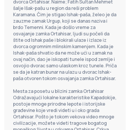
dvorca Ortahisar. Naime; Fatih Sultan Mehmet 
šalje Išak-pašu u region da reši problem 
Karamana. Čim je stigao Ishak-paša, želeo je da 
zauzme zamak Urgup, koji se danas naziva i 
brdo Temenni. Kada je došlo vreme za 
osvajanje zamka Ortahisar, ljudi su počeli da 
štite od Ishak paše i blokirali ulaze i izlaze iz 
dvorca ogromnim mlinskim kamenjem. Kada je 
Ishak-paša shvatio da ne može ući u zamak na 
ovaj način, dao je iskopati tunele ispod zemlje i 
osvojio dvorac samo ulaskom kroz tunele. Priča 
se da je katran bunar na ulazu u dvorac Ishak-
paša otvoren tokom osvajanja zamka Ortahisar.
Mesta za posetu u blizini zamka Ortahisar
Odražavajući lokalne karakteristike Kapadokije, 
postoje mnoge prirodne lepote i istorijske 
građevine koje vredi videti u i oko grada 
Ortahisar. Pošto je tokom vekova video mnoge 
civilizacije, možete videti tragove bogatog 
monaškog života u crkvama Ortahisar. Crkva 