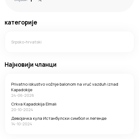
категорије
Srpsko-hrvatski
Најновији чланци
Privatno iskustvo vožnje balonom na vruć vazduh iznad
Kapadokije
24-06-2026
Crkva Kapadokija Elmalı
20-10-2024
Девојачка кула Истанбулски симбол и легенде
14-10-2024