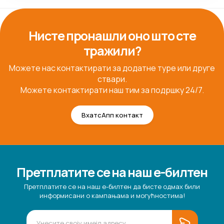
Нисте пронашли оно што сте
тражили?
Можете нас контактирати за додатне туре или друге
ствари.
Можете контактирати наш тим за подршку 24/7.
ВхатсАпп контакт
Претплатите се на наш е-билтен
Претплатите се на наш е-билтен да бисте одмах били
информисани о кампањама и могућностима!