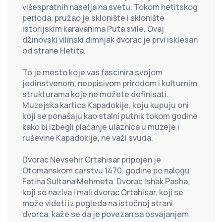
višespratnih naselja na svetu. Tokom hetitskog 
perioda, pružao je sklonište i sklonište 
istorijskim karavanima Puta svile. Ovaj 
džinovski vilinski dimnjak dvorac je prvi isklesan 
od strane Hetita.
To je mesto koje vas fascinira svojom 
jedinstvenom, neopisivom prirodom i kulturnim 
strukturama koje ne možete definisati. 
Muzejska kartica Kapadokije, koju kupuju oni 
koji se ponašaju kao stalni putnik tokom godine 
kako bi izbegli plaćanje ulaznica u muzeje i 
ruševine Kapadokije, ne važi svuda.
Dvorac Nevsehir Ortahisar pripojen je 
Otomanskom carstvu 1470. godine po nalogu 
Fatiha Sultana Mehmeta. Dvorac Ishak Pasha, 
koji se naziva i mali dvorac Ortahisar, koji se 
može videti iz pogleda na istočnoj strani 
dvorca, kaže se da je povezan sa osvajanjem 