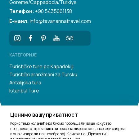
Goreme/Cappadocia/Turkiye
Телефон:
+90 5435061138
Е-маил:
info@tavanannatravel.com
КАТЕГОРИЈЕ
Turističke ture po Kapadokiji
Turistički aranžmani za Tursku
Antalijska tura
Istanbul Ture
Ценимо вашу приватност
Користимо колачиће да бисмо побољшали ваше искуство
прегледања, приказивали персонализоване огласе или садржај
и анализирали наш саобраћај. Кликом на „Прихвати“,
Ту смо да помогнемо