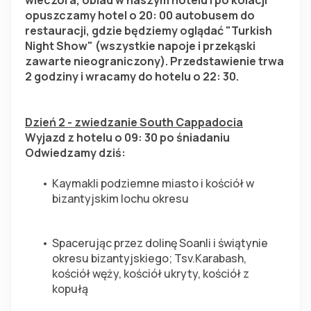
wieczora, obiad w naszym hotelu i po kolacji 
opuszczamy hotel o 20: 00 autobusem do 
restauracji, gdzie będziemy oglądać "Turkish 
Night Show" (wszystkie napoje i przekąski 
zawarte nieograniczony). Przedstawienie trwa 
2 godziny i wracamy do hotelu o 22: 30.
Dzień 2 - zwiedzanie South Cappadocia
Wyjazd z hotelu o 09: 30 po śniadaniu
Odwiedzamy dziś:
Kaymakli podziemne miasto i kościół w 
bizantyjskim lochu okresu
Spacerując przez dolinę Soanli i świątynie 
okresu bizantyjskiego; Tsv.Karabash, 
kościół węży, kościół ukryty, kościół z 
kopułą