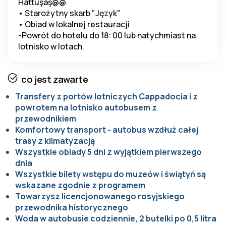
Hattuşaş@@
• Starożytny skarb "Język"
• Obiad w lokalnej restauracji
-Powrót do hotelu do 18: 00 lub natychmiast na 
lotnisko w lotach.
co jest zawarte
Transfery z portów lotniczych Cappadocia i z
powrotem na lotnisko autobusem z
przewodnikiem
Komfortowy transport - autobus wzdłuż całej
trasy z klimatyzacją
Wszystkie obiady 5 dni z wyjątkiem pierwszego
dnia
Wszystkie bilety wstępu do muzeów i świątyń są
wskazane zgodnie z programem
Towarzysz licencjonowanego rosyjskiego
przewodnika historycznego
Woda w autobusie codziennie, 2 butelki po 0,5 litra