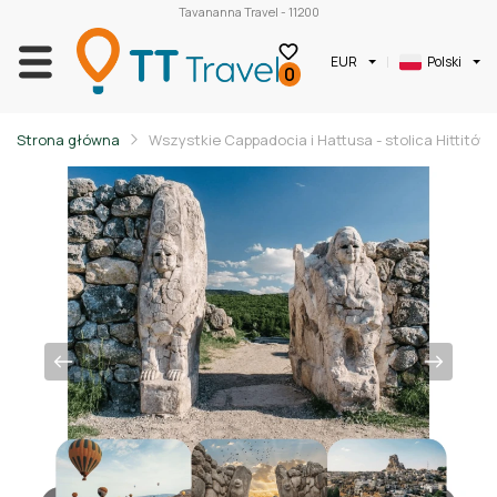
Tavananna Travel - 11200
EUR
Polski
0
Strona główna
Wszystkie Cappadocia i Hattusa - stolica Hittitów