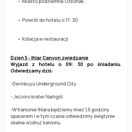
Miasto podziemne Ozkonak
Powrót do hotelu o 17: 30
Kolacja w restauracji
Dzień 5 - Ihlar Canyon zwiedzanie
Wyjazd z hotelu o 09: 30 po śniadaniu. 
Odwiedzamy dziś:
-Derinkuyu Underground City
- Jezioro krater Narlıgöl
-W Kanionie Ihlara będziemy mieć 1,5 godziny 
spacerem i w tym czasie odwiedzimy świątynie 
skalne wzdłuż kanionu.