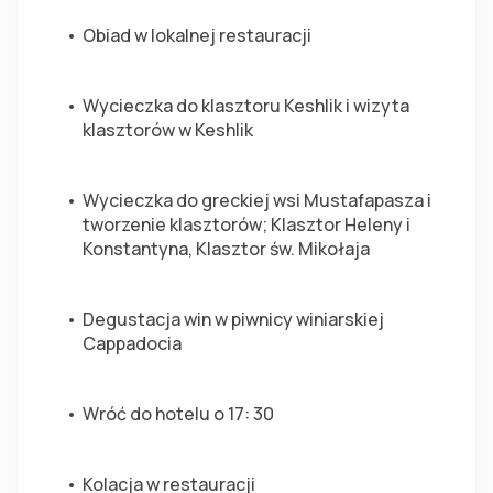
Obiad w lokalnej restauracji
Wycieczka do klasztoru Keshlik i wizyta 
klasztorów w Keshlik
Wycieczka do greckiej wsi Mustafapasza i 
tworzenie klasztorów; Klasztor Heleny i 
Konstantyna, Klasztor św. Mikołaja
Degustacja win w piwnicy winiarskiej 
Cappadocia
Wróć do hotelu o 17: 30
Kolacja w restauracji