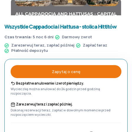
Wszystkie Cappadocia i Hattusa - stolica Hittitów
Czas trwania:
5 noc 6 dni
Darmowy zwrot
Zarezerwuj teraz, zapłać później
Zapłać teraz
Płatność depozytu
Zapytaj o cenę
Bezpłatne anulowanie i zwrot pieniędzy.
Wycieczkę można anulować do 24 godzin przed godziną
rozpoczęcia.
Zarezerwuj teraz i zapłać później.
Dokonaj rezerwacji teraz, zapłać w dowolnym momencie przed
rozpoczęciem wycieczki.