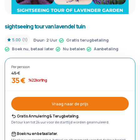
sightseeing tour van lavendel tuin
5.00
(1)
Duur:
2 Uur
Gratis terugbetaling
Boek nu, betaal later
Nu betalen
Aanbetaling
Per persoon
45 €
35 €
%22 korting
Vraag naar de prijs
Gratis Annulering & Terugbetaling.
De tour kan tot 24 uur voor de starttijd worden geannuleerd.
Boek nu en betaal later.
Maak nu uw reservering, betaal op elk moment voordat de tour begint.