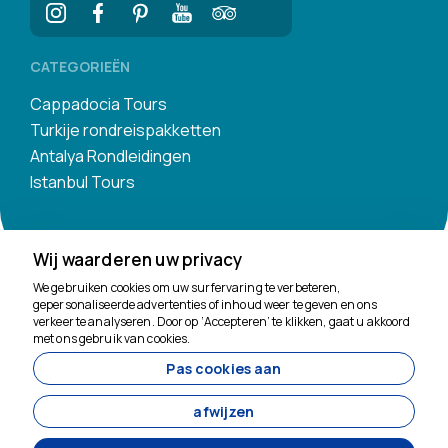
CATEGORIEËN
Cappadocia Tours
Turkije rondreispakketten
Antalya Rondleidingen
Istanbul Tours
Wij waarderen uw privacy
We gebruiken cookies om uw surfervaring te verbeteren,
gepersonaliseerde advertenties of inhoud weer te geven en ons
verkeer te analyseren. Door op ‘Accepteren’ te klikken, gaat u akkoord
We helpen je graag
met ons gebruik van cookies.
Pas cookies aan
11200
Tavananna Travel - 11200
afwijzen