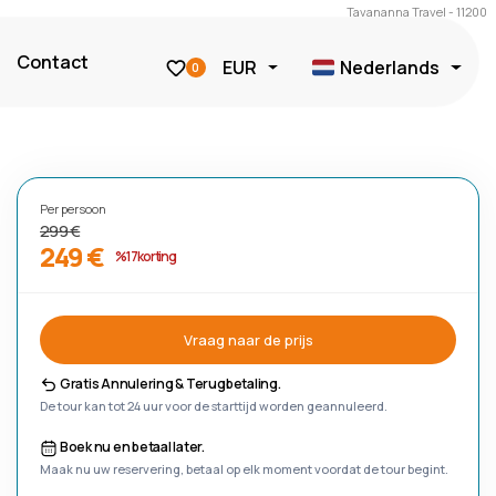
Tavananna Travel - 11200
Contact
EUR
Nederlands
0
Per persoon
299 €
249 €
%17 korting
Vraag naar de prijs
Gratis Annulering & Terugbetaling.
De tour kan tot 24 uur voor de starttijd worden geannuleerd.
Boek nu en betaal later.
Maak nu uw reservering, betaal op elk moment voordat de tour begint.