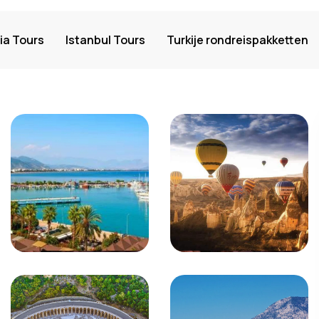
a Tours
Istanbul Tours
Turkije rondreispakketten