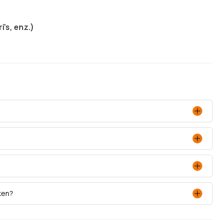
i's, enz.)
ken?