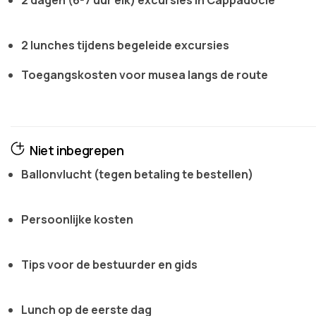
2 dagen (6-7 uur elk) excursies in Cappadocië
2 lunches tijdens begeleide excursies
Toegangskosten voor musea langs de route
Niet inbegrepen
Ballonvlucht (tegen betaling te bestellen)
Persoonlijke kosten
Tips voor de bestuurder en gids
Lunch op de eerste dag