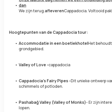
dan
We zijn terug.
afleveren
Cappadocia. Voltooid pak
Hoogtepunten van de Cappadocia tour:
Accommodatie in een boetiekhotel
Het behoudt 
grondgebied.
Valley of Love -
cappadocia
Cappadocia's Fairy Pipes -
Dit unieke ontwerp va
schimmels of potloden.
Pashabağ Valley (Valley of Monks)
- Er zijn inte
lopen.