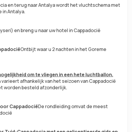
cia en terug naar Antalya wordt het vluchtschema met 
 in Antalya.
seri) en breng u naar uw hotel in Cappadocië
appadocië
Ontbijt waar u 2 nachten in het Goreme 
gelijkheid om te vliegen in een hete luchtballon.
 varieert afhankelijk van het seizoen van Cappadocië 
 worden besteld afzonderlijk.
 door Cappadocië
De rondleiding omvat de meest 
adocië
r Zuid-Cappadocia met een gelicentieerde gids en 