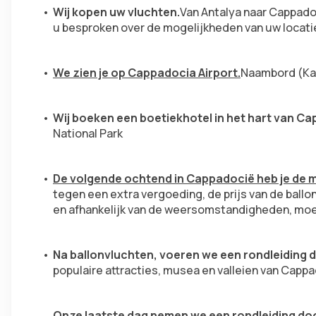
Wij kopen uw vluchten.
Van Antalya naar Cappado
u besproken over de mogelijkheden van uw locatie
We zien je op Cappadocia Airport.
Naambord (Kay
Wij boeken een boetiekhotel in het hart van C
National Park
De volgende ochtend in Cappadocië heb je de mo
tegen een extra vergoeding, de prijs van de ballon
en afhankelijk van de weersomstandigheden, moet
Na ballonvluchten, voeren we een rondleiding
populaire attracties, musea en valleien van Capp
Onze laatste dag nemen we een rondleiding doo