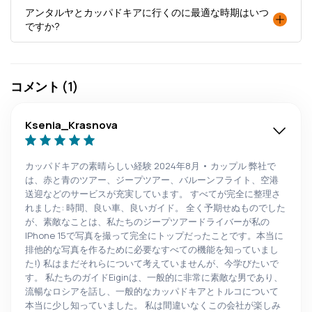
アンタルヤとカッパドキアに行くのに最適な時期はいつ
ですか?
コメント (1)
Ksenia_Krasnova
カッパドキアの素晴らしい経験 2024年8月 • カップル 弊社で
は、赤と青のツアー、ジープツアー、バルーンフライト、空港
送迎などのサービスが充実しています。 すべてが完全に整理さ
れました: 時間、良い車、良いガイド。 全く予期せぬものでした
が、素敵なことは、私たちのジープツアードライバーが私の
IPhone 15で写真を撮って完全にトップだったことです。本当に
排他的な写真を作るために必要なすべての機能を知っていまし
た!) 私はまだそれらについて考えていませんが、今学びたいで
す。 私たちのガイドEiginは、一般的に非常に素敵な男であり、
流暢なロシアを話し、一般的なカッパドキアとトルコについて
本当に少し知っていました。 私は間違いなくこの会社が楽しみ