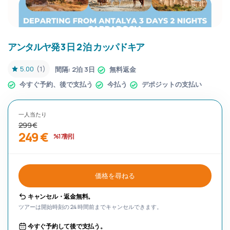
アンタルヤ発 3 日 2 泊 カッパドキア
5.00
(1)
間隔:
2泊 3日
無料返金
今すぐ予約、後で支払う
今払う
デポジットの支払い
一人当たり
299 €
249 €
%17割引
価格を尋ねる
キャンセル・返金無料。
ツアーは開始時刻の 24 時間前までキャンセルできます。
今すぐ予約して後で支払う。