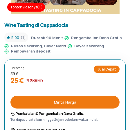
Tonton videonya
Wine Tasting di Cappadocia
5.00
(1)
Durasi:
90 Menit
Pengembalian Dana Gratis
Pesan Sekarang, Bayar Nanti
Bayar sekarang
Pembayaran deposit
Per orang
Jual Cepat
39 €
25 €
%36 diskon
Minta Harga
Pembatalan & Pengembalian Dana Gratis.
Tur dapat dibatalkan hingga 24 jam sebelum waktu mulai.