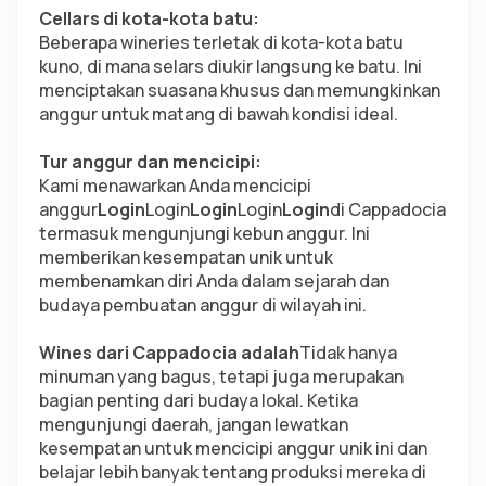
Cellars di kota-kota batu:
Beberapa wineries terletak di kota-kota batu 
kuno, di mana selars diukir langsung ke batu. Ini 
menciptakan suasana khusus dan memungkinkan 
anggur untuk matang di bawah kondisi ideal.
Tur anggur dan mencicipi:
Kami menawarkan Anda mencicipi 
anggur
Login
Login
Login
Login
Login
di Cappadocia 
termasuk mengunjungi kebun anggur. Ini 
memberikan kesempatan unik untuk 
membenamkan diri Anda dalam sejarah dan 
budaya pembuatan anggur di wilayah ini.
Wines dari Cappadocia adalah
Tidak hanya 
minuman yang bagus, tetapi juga merupakan 
bagian penting dari budaya lokal. Ketika 
mengunjungi daerah, jangan lewatkan 
kesempatan untuk mencicipi anggur unik ini dan 
belajar lebih banyak tentang produksi mereka di 