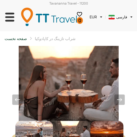
Tavananna Travel - 11200
فارسی
EUR
0
شراب تازینگ در کاپادوکیا
صفحه نخست