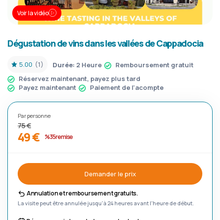
Voir la vidéo
Dégustation de vins dans les vallées de Cappadocia
5.00
(1)
Durée:
2 Heure
Remboursement gratuit
Réservez maintenant, payez plus tard
Payez maintenant
Paiement de l'acompte
Par personne
75 €
49 €
%35 remise
Demander le prix
Annulation et remboursement gratuits.
La visite peut être annulée jusqu'à 24 heures avant l'heure de début.