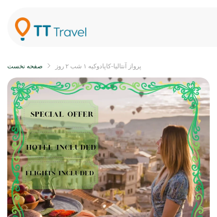
پرواز آنتالیا-کاپادوکیه ۱ شب ۲ روز
صفحه نخست