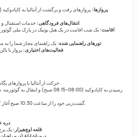
پروازها:
 خدمات استقبال و انتقال‌های گروهی مشترک از فرودگاه کاپادوکیه به هتل شما.
انتقال‌های فرودگاهی:
اقامت:
 یک راهنمای مجاز شما را به معروف‌ترین مکان‌ها، موزه‌ها و دره‌های کاپادوکیه خواهدرسید.
تورهای راهنمایی شده:
 پرواز با بالن هوایی و گردش‌های شبانه با هزینه اضافی در دسترس است.
فعالیت‌های اختیاری:
حرکت از آنتالیا با پروازهای پگاسوس یا سان اکسپرس (حدود ساعت 06:30–06:45 صبح).
گشت‌زنی خود را از ساعت 10:30 صبح آغاز کنید و به بررسی مناظر و نشانه‌های جالب کاپادوکیه بپردازید.
 مشهور به سنگ‌های زیبای طبیعی و فضای رمانتیک آن.
دره 
 یک برج سنگی تاریخی که نمای پانورامایی از منطقه را ارائه می‌دهد.
قلعه اوچ‌هیزار:
 به خاطر شکل‌های جادویی مخصوص به خود مشهور است.
دره پاشاباغ (دره راهبان)