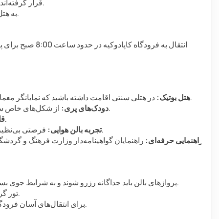
قرار گرفته‌اند، مشاهده کنید. یک صبحانه سبک قبل از پرواز شامل می‌شود.
به هتل بازگشته تا لوازم خود را جمع‌آوری کرده و آماده رفتن شوید.
 در هتلی سنتی اقامت داشته باشید که نمایانگر معماری کلاسیک کاپادوکیه است و امکانات مدرن را ارائه می‌دهد.
هتل بوتیک:
 از شکل‌های خاص سنگی کاپادوکیه که شبیه قارچ‌ها و ستون‌ها هستند، دیدن کنید.
دودک‌های پری:
 میراث قدیمی‌ترین تمدن هیتی‌ها را کشف کنید.
قلع
 فرصتی بی‌نظیر برای پرواز بر فراز یکی از زیباترین مناطق جهان (اختیاری).
تجربه بالن هوایی:
راهنمایی حرفه‌ای:
پروازهای بالن باید جداگانه رزرو شوند و به شرایط جوی بستگی دارند. قیمت‌ها بسته به فصل ممکن است متفاوت باشد.
تور گروه‌های 8–10 نفره را برای تجربه‌ای شخصی‌تر فراهم می‌کند.
برای انتقال‌های آسان فرودگاهی و گشت‌زنی راحت در مناظر کاپادوکیه، سبک سفر کنید.