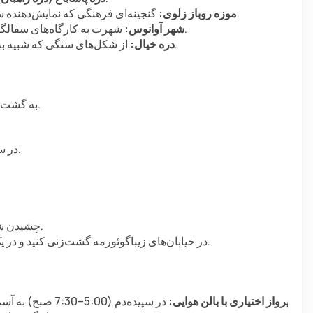
 گنجینه‌ای فرهنگی که نمایش‌دهنده سکونتگاه‌های با سنگ برش خورده و کلیساهای باستانی است.
موزه روباز زلوی:
 شهرت به کارگاه‌های سفالگری، جایی که می‌توانید هنرمندان را در حین کار مشاهده کنید.
شهر آوانوس:
 از شکل‌های سنگی که شبیه به حیوانات و شخصیت‌های افسانه‌ای هستند شگفت‌زده شوید.
دره خیال:
به گشت‌زنی در دره‌ها و مکان‌های تاریخی جذاب کاپادوکیه ادامه دهید.
در ساعت 5 بعدازظهر به هتل بوتیک خود در گوئورمه چک‌این کنید.
چشیدن شراب محلی یا پیک‌نیک غروب با شراب‌های منطقه‌ای.
در خیابان‌های زیباگوئورمه گشت‌زنی کنید و در یک رستوران محلی غذا بخورید (اختیاری، حدوداً 20–25 یورو).
پرواز اختیاری با بالن هوایی: