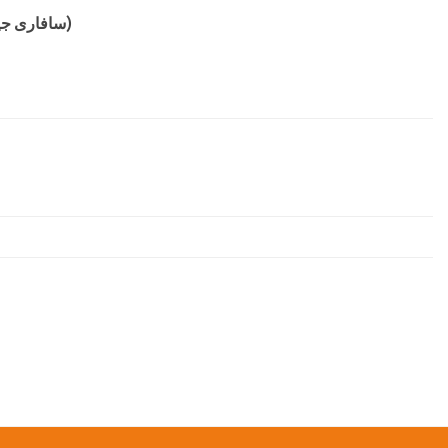
گشت و گذارها و فعالیت‌های اختیاری (ماشین‌های ATV، سافاری جیب و غیره)