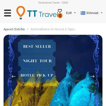
Tavananna Travel - 11200
EUR
Ελληνικά
0
Αρχική Σελίδα
Καππαδοκία τη Νύχτα 2 Ώρες