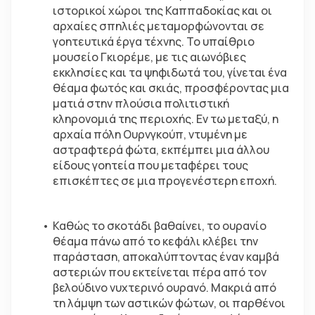
ιστορικοί χώροι της Καππαδοκίας και οι 
αρχαίες σπηλιές μεταμορφώνονται σε 
γοητευτικά έργα τέχνης. Το υπαίθριο 
μουσείο Γκιορέμε, με τις αιωνόβιες 
εκκλησίες και τα ψηφιδωτά του, γίνεται ένα 
θέαμα φωτός και σκιάς, προσφέροντας μια 
ματιά στην πλούσια πολιτιστική 
κληρονομιά της περιοχής. Εν τω μεταξύ, η 
αρχαία πόλη Ουρνγκούπ, ντυμένη με 
αστραφτερά φώτα, εκπέμπει μια άλλου 
είδους γοητεία που μεταφέρει τους 
επισκέπτες σε μια προγενέστερη εποχή.
Καθώς το σκοτάδι βαθαίνει, το ουρανίο 
θέαμα πάνω από το κεφάλι κλέβει την 
παράσταση, αποκαλύπτοντας έναν καμβά 
αστεριών που εκτείνεται πέρα από τον 
βελούδινο νυχτερινό ουρανό. Μακριά από 
τη λάμψη των αστικών φώτων, οι παρθένοι 