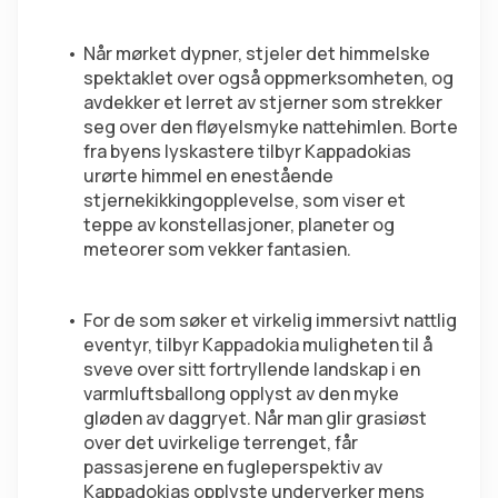
Når mørket dypner, stjeler det himmelske 
spektaklet over også oppmerksomheten, og 
avdekker et lerret av stjerner som strekker 
seg over den fløyelsmyke nattehimlen. Borte 
fra byens lyskastere tilbyr Kappadokias 
urørte himmel en enestående 
stjernekikkingopplevelse, som viser et 
teppe av konstellasjoner, planeter og 
meteorer som vekker fantasien.
For de som søker et virkelig immersivt nattlig 
eventyr, tilbyr Kappadokia muligheten til å 
sveve over sitt fortryllende landskap i en 
varmluftsballong opplyst av den myke 
gløden av daggryet. Når man glir grasiøst 
over det uvirkelige terrenget, får 
passasjerene en fugleperspektiv av 
Kappadokias opplyste underverker mens 