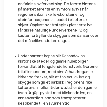
en følelse av forventning. De første hintene 
på mørket fører til en symfoni av lys når 
regionens ikoniske fe-skorsteiner og 
steinformasjoner blir badet i et eterisk 
skjær. Opplyst av strategisk plasserte lys, 
får disse naturlige underverkene liv, og 
kaster fortryllende skygger som danser over 
det måneliknende terrenget.
Under nattens kappe blir Kappadokias 
historiske steder og gamle huleboliger 
forvandlet til fengslende kunstverk. Göreme 
friluftsmuseum, med sine århundregamle 
kirker og fresker, blir et tableau av lys og 
skygge som gir et innblikk i regionens rike 
kulturarv. I mellomtiden utstråler den gamle 
byen Ürgüp, pyntet med blinkende lys, en 
annenverdig sjarm som transporterer 
besøkende til en svunnen tid.