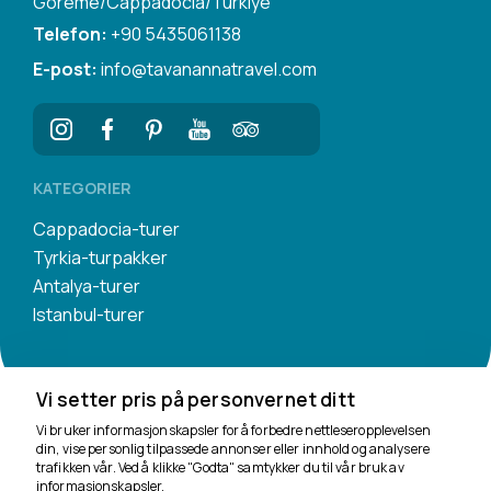
Goreme/Cappadocia/Turkiye
Telefon:
+90 5435061138
E-post:
info@tavanannatravel.com
KATEGORIER
Cappadocia-turer
Tyrkia-turpakker
Antalya-turer
Istanbul-turer
Vi setter pris på personvernet ditt
Vi bruker informasjonskapsler for å forbedre nettleseropplevelsen
din, vise personlig tilpassede annonser eller innhold og analysere
trafikken vår. Ved å klikke "Godta" samtykker du til vår bruk av
Vi er her for å hjelpe
informasjonskapsler.