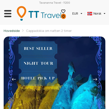
Tavananna Travel - 11200
EUR
Norsk
0
Hovedside
Cappadokia om natten 2 timer