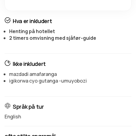
Hva er inkludert
Henting på hotellet
2 timers omvisning med sjåfør-guide
Ikke inkludert
mazdadi amafaranga
igikorwa cyo gutanga -umuyobozi
Språk på tur
English