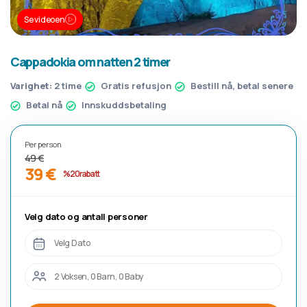
Se videoen
Cappadokia om natten 2 timer
Varighet:
2 time
Gratis refusjon
Bestill nå, betal senere
Betal nå
Innskuddsbetaling
Per person
49 €
39 €
%20 rabatt
Velg dato og antall personer
Velg Dato
2 Voksen, 0 Barn, 0 Baby