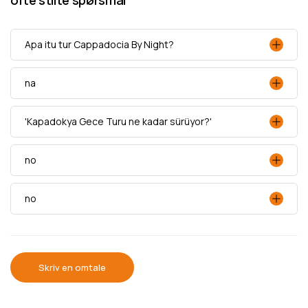
ofte stilte spørsmål
Apa itu tur Cappadocia By Night?
na
'Kapadokya Gece Turu ne kadar sürüyor?'
no
no
Skriv en omtale