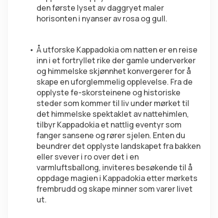
den første lyset av daggryet maler 
horisonten i nyanser av rosa og gull.
Å utforske Kappadokia om natten er en reise 
inn i et fortryllet rike der gamle underverker 
og himmelske skjønnhet konvergerer for å 
skape en uforglemmelig opplevelse. Fra de 
opplyste fe-skorsteinene og historiske 
steder som kommer til liv under mørket til 
det himmelske spektaklet av nattehimlen, 
tilbyr Kappadokia et nattlig eventyr som 
fanger sansene og rører sjelen. Enten du 
beundrer det opplyste landskapet fra bakken 
eller svever i ro over det i en 
varmluftsballong, inviteres besøkende til å 
oppdage magien i Kappadokia etter mørkets 
frembrudd og skape minner som varer livet 
ut.