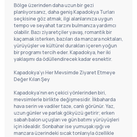
Bölge üzerinden daha uzun bir gezi 
planlıyorsanız, daha geniş 
Kapadokya Turları
seçkisine göz atmak, ilgi alanlarınıza uygun 
tempo ve seyahat tarzını bulmanıza yardımcı 
olabilir. Bazı ziyaretçiler yavaş, romantik bir 
kaçamak isterken, bazıları da manzara noktaları, 
yürüyüşler ve kültürel durakları içeren yoğun 
bir programı tercih eder. Kapadokya, her iki 
yaklaşımı da ödüllendirecek kadar esnektir.
Kapadokya’yı Her Mevsimde Ziyaret Etmeye 
Değer Kılan Şey
Kapadokya’nın en çekici yönlerinden biri, 
mevsimlerle birlikte değişmesidir. İlkbaharda 
hava serin ve vadiler taze, canlı görünür. Yaz, 
uzun günler ve parlak gökyüzü getirir; erken 
sabah balon uçuşları ve gün batımı yürüyüşleri 
için idealdir. Sonbahar ise yumuşak ışığı ve 
manzara üzerindeki sıcak tonlarıyla özellikle 