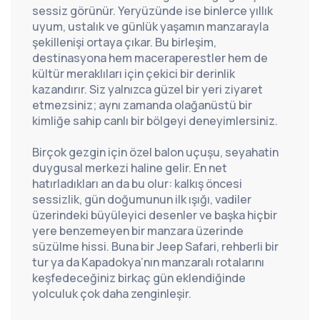
sessiz görünür. Yeryüzünde ise binlerce yıllık 
uyum, ustalık ve günlük yaşamın manzarayla 
şekillenişi ortaya çıkar. Bu birleşim, 
destinasyona hem maceraperestler hem de 
kültür meraklıları için çekici bir derinlik 
kazandırır. Siz yalnızca güzel bir yeri ziyaret 
etmezsiniz; aynı zamanda olağanüstü bir 
kimliğe sahip canlı bir bölgeyi deneyimlersiniz.
Birçok gezgin için özel balon uçuşu, seyahatin 
duygusal merkezi haline gelir. En net 
hatırladıkları an da bu olur: kalkış öncesi 
sessizlik, gün doğumunun ilk ışığı, vadiler 
üzerindeki büyüleyici desenler ve başka hiçbir 
yere benzemeyen bir manzara üzerinde 
süzülme hissi. Buna bir Jeep Safari, rehberli bir 
tur ya da Kapadokya’nın manzaralı rotalarını 
keşfedeceğiniz birkaç gün eklendiğinde 
yolculuk çok daha zenginleşir.