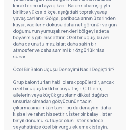
karakterini ortaya çıkarır. Balon sabah ışığıyla 
birlikte yükseldikçe, aşağıdaki toprak yavaş 
yavaş canlanır. Gölge, peribacalarının üzerinden 
kayar, vadilerin dokusu daha net görünür ve gün 
doğumunun yumuşak renkleri bölgeyi adeta 
boyanmış gibi hissettirir. Özel bir uçuş, bu anı 
daha da unutulmaz kılar; daha sakin bir 
atmosfer ve daha samimi bir özgürlük hissi 
sunar.
Özel Bir Balon Uçuşu Deneyimi Nasıl Değiştirir?
Grup balon turları haklı olarak popülerdir, ancak 
özel bir uçuş farklı bir büyü taşır. Çiftlerin, 
ailelerin veya küçük grupların dikkat dağıtıcı 
unsurlar olmadan gökyüzünün tadını 
çıkarmasına imkân tanır; bu da deneyimi daha 
kişisel ve rahat hissettirir. İster bir balayı, ister 
bir yıl dönümü kutluyor olun, ister sadece 
seyahatinize özel bir vurgu eklemek isteyin, 