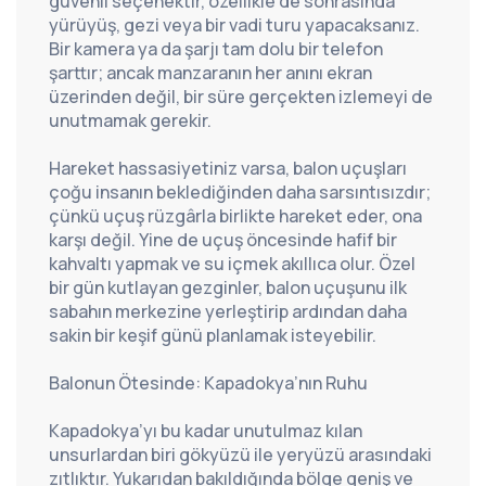
güvenli seçenektir, özellikle de sonrasında 
yürüyüş, gezi veya bir vadi turu yapacaksanız. 
Bir kamera ya da şarjı tam dolu bir telefon 
şarttır; ancak manzaranın her anını ekran 
üzerinden değil, bir süre gerçekten izlemeyi de 
unutmamak gerekir.
Hareket hassasiyetiniz varsa, balon uçuşları 
çoğu insanın beklediğinden daha sarsıntısızdır; 
çünkü uçuş rüzgârla birlikte hareket eder, ona 
karşı değil. Yine de uçuş öncesinde hafif bir 
kahvaltı yapmak ve su içmek akıllıca olur. Özel 
bir gün kutlayan gezginler, balon uçuşunu ilk 
sabahın merkezine yerleştirip ardından daha 
sakin bir keşif günü planlamak isteyebilir.
Balonun Ötesinde: Kapadokya’nın Ruhu
Kapadokya’yı bu kadar unutulmaz kılan 
unsurlardan biri gökyüzü ile yeryüzü arasındaki 
zıtlıktır. Yukarıdan bakıldığında bölge geniş ve 