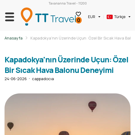
Tavananna Travel - 11200
EUR
Türkçe
0
Anasayfa
Kapadokya'nın Üzerinde Uçun: Özel Bir Sıcak Hava Balo
Kapadokya'nın Üzerinde Uçun: Özel
Bir Sıcak Hava Balonu Deneyimi
24-06-2026
cappadocıa