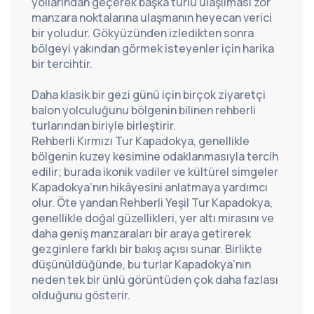
yollarından geçerek başka türlü ulaşılması zor 
manzara noktalarına ulaşmanın heyecan verici 
bir yoludur. Gökyüzünden izledikten sonra 
bölgeyi yakından görmek isteyenler için harika 
bir tercihtir.
Daha klasik bir gezi günü için birçok ziyaretçi 
balon yolculuğunu bölgenin bilinen rehberli 
turlarından biriyle birleştirir. 
Rehberli Kırmızı Tur Kapadokya
, genellikle 
bölgenin kuzey kesimine odaklanmasıyla tercih 
edilir; burada ikonik vadiler ve kültürel simgeler 
Kapadokya’nın hikâyesini anlatmaya yardımcı 
olur. Öte yandan 
Rehberli Yeşil Tur Kapadokya
, 
genellikle doğal güzellikleri, yer altı mirasını ve 
daha geniş manzaraları bir araya getirerek 
gezginlere farklı bir bakış açısı sunar. Birlikte 
düşünüldüğünde, bu turlar Kapadokya’nın 
neden tek bir ünlü görüntüden çok daha fazlası 
olduğunu gösterir.