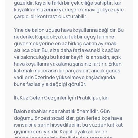
güzeldir. Kış bile farklı bir çekiciliğe sahiptir; kar 
kayalıkların üzerine yerleşerek mavi gökyüzüyle 
çarpıcı bir kontrast oluşturabilir.
Yine de balon uçuşu hava koşullarına bağlıdır. Bu 
nedenle, Kapadokya’da tek bir uçuş tarihine 
güvenmek yerine en az birkaç sabah ayırmak 
akıllıca olur. Bu, size daha fazla esneklik sağlar 
ve balonculuğu bu kadar keyifli kılan sakin, açık 
hava koşullarını yakalama şansınızı artırır. Erken 
kalkmak maceranın bir parçasıdır; ancak güneş 
vadilerin üzerinde yükselmeye başladığında 
buna fazlasıyla değdiği görülür.
İlk Kez Gelen Gezginler İçin Pratik İpuçları
Balon sabahlarında rahatlık önemlidir. Gün 
doğumu öncesi sıcaklıklar, gün ilerledikçe hava 
ısınsa bile serin hissedilebilir; bu yüzden kat kat 
giyinmek en iyisidir. Kapalı ayakkabılar en 