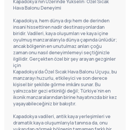
Kapadokya’nın Üzerinde Yükselin: Özel Sıcak 
Hava Balonu Deneyimi
Kapadokya, hem dünya dışı hem de derinden 
insani hissettiren nadir destinasyonlardan 
biridir. Vadileri, kaya oluşumları ve kaya içine 
oyulmuş manzaralarıyla dünya çapında ünlüdür; 
ancak bölgenin en unutulmaz anları çoğu 
zaman onu nasıl deneyimlemeyi seçtiğinizle 
ilgilidir. Gerçekten özel bir şey arayan gezginler 
için 
Kapadokya’da Özel Sıcak Hava Balonu Uçuşu
, bu 
manzarayı huzurlu, etkileyici ve son derece 
kişisel bir şekilde görme imkânı sunar. Bu 
yalnızca bir gezi etkinliği değil; Türkiye’nin en 
ikonik manzaralarından birine hayatınızda bir kez 
yaşayabileceğiniz bir bakıştır.
Kapadokya vadileri, antik kaya yerleşimleri ve 
dramatik kaya oluşumlarıyla tanınsa da, onu 
yukarıdan görmek bölgenin tamamen farklı bir 