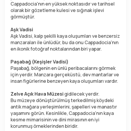
Cappadocia'nın en yüksek noktasıdır ve tarihsel 
olarak bir gözetleme kulesi ve sığınak işlevi 
görmüştür.
Aşk Vadisi
Aşk Vadisi, kalp şekilli kaya oluşumları ve benzersiz 
manzaraları ile ünlüdür, bu da onu Cappadocia'nın 
en ikonik fotoğraf noktalarından biri yapar.
Paşabağ (Keşişler Vadisi)
Paşabağ, bölgenin en ünlü peribacalarını görmek 
için yerdir. Manzara gerçeküstü, dev mantarlar ve 
insan figürlerine benzeyen kaya oluşumları vardır.
Zelve Açık Hava Müzesi
 gidilecek yerdir.
Bu müzeye dönüştürülmüş terkedilmiş köydeki 
antik mağara yerleşimlerini, şapelleri ve manastır 
yaşamını görün. Kesinlikle, Cappadocia'nın kaya 
kesme mimarisinin ve dini mirasının en iyi 
korunmuş örneklerinden biridir.