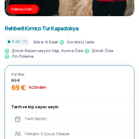
Videoyu İzle
Rehberli Kırmızı Tur Kapadokya
5.00
(1)
Süre:
6 Saat
Ücretsiz İade
Şimdi Rezervasyon Yap, Sonra Öde
Şimdi Öde
Ön Ödeme
Kişi Başı
89 €
69 €
%22 indirim
Tarih ve kişi sayısı seçin
Tarih Seçiniz
1 Yetişkin, 0 Çocuk, 0 Bebek