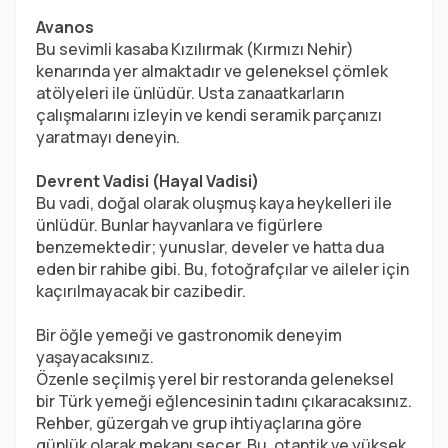
Avanos
Bu sevimli kasaba Kızılırmak (Kırmızı Nehir) 
kenarında yer almaktadır ve geleneksel çömlek 
atölyeleri ile ünlüdür. Usta zanaatkarların 
çalışmalarını izleyin ve kendi seramik parçanızı 
yaratmayı deneyin.
Devrent Vadisi (Hayal Vadisi)
Bu vadi, doğal olarak oluşmuş kaya heykelleri ile 
ünlüdür. Bunlar hayvanlara ve figürlere 
benzemektedir; yunuslar, develer ve hatta dua 
eden bir rahibe gibi. Bu, fotoğrafçılar ve aileler için 
kaçırılmayacak bir cazibedir.
Bir öğle yemeği ve gastronomik deneyim 
yaşayacaksınız.
Özenle seçilmiş yerel bir restoranda geleneksel 
bir Türk yemeği eğlencesinin tadını çıkaracaksınız. 
Rehber, güzergah ve grup ihtiyaçlarına göre 
günlük olarak mekanı seçer. Bu, otantik ve yüksek 