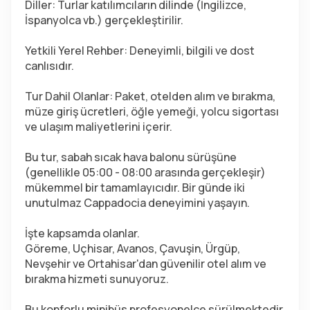
Diller: Turlar katılımcıların dilinde (İngilizce, 
İspanyolca vb.) gerçekleştirilir.
Yetkili Yerel Rehber: Deneyimli, bilgili ve dost 
canlısıdır.
Tur Dahil Olanlar: Paket, otelden alım ve bırakma, 
müze giriş ücretleri, öğle yemeği, yolcu sigortası 
ve ulaşım maliyetlerini içerir.
Bu tur, sabah sıcak hava balonu sürüşüne 
(genellikle 05:00 - 08:00 arasında gerçekleşir) 
mükemmel bir tamamlayıcıdır. Bir günde iki 
unutulmaz Cappadocia deneyimini yaşayın.
İşte kapsamda olanlar.
Göreme, Uçhisar, Avanos, Çavuşin, Ürgüp, 
Nevşehir ve Ortahisar'dan güvenilir otel alım ve 
bırakma hizmeti sunuyoruz.
Bu konforlu minibüs profesyonelce sürülmektedir.