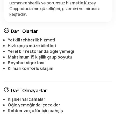
uzman rehberlik ve sorunsuz hizmetle Kuzey 
Cappadocia'nın güzelliğini, gizemini ve mirasını 
keşfedin.
Dahil Olanlar
Yetkili rehberlik hizmeti
Hızlı geçiş müze biletleri
Yerel bir restoranda öğle yemeği
Maksimum 15 kişilik grup boyutu
Seyahat sigortası
Klimalı konforlu ulaşım
Dahil Olmayanlar
Kişisel harcamalar
Öğle yemeğinde içecekler
Rehber ve şoför için bahşiş