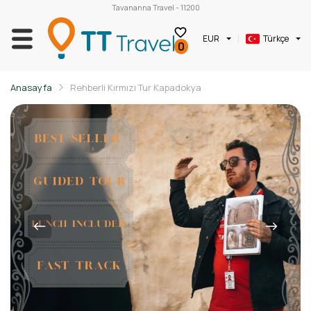
Tavananna Travel - 11200
EUR
Türkçe
0
Anasayfa
Rehberli Kırmızı Tur Kapadokya