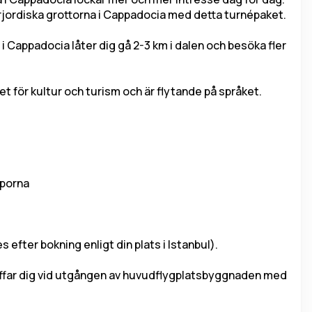
jordiska grottorna i Cappadocia med detta turnépaket.
Cappadocia låter dig gå 2-3 km i dalen och besöka fler 
iet för kultur och turism och är flytande på språket.
pporna
 efter bokning enligt din plats i Istanbul).
träffar dig vid utgången av huvudflygplatsbyggnaden med 