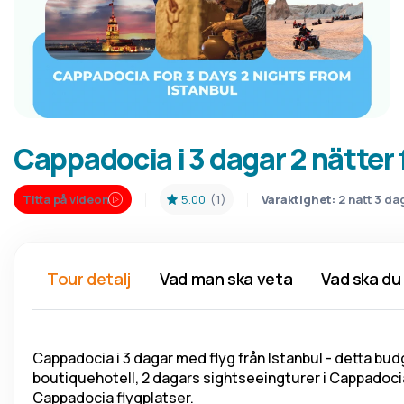
Cappadocia i 3 dagar 2 nätter 
Titta på videon
5.00
(1)
Varaktighet:
2 natt 3 da
Tour detalj
Vad man ska veta
Vad ska du
Cappadocia i 3 dagar med flyg från Istanbul - detta budg
boutiquehotell, 2 dagars sightseeingturer i Cappadocia,
Cappadocia flygplatser.