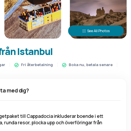
See All Photos
från Istanbul
gar
Fri återbetalning
Boka nu, betala senare
 ta med dig?
etpaket till Cappadocia inkluderar boende i ett 
 runda resor, plocka upp och överföringar från 