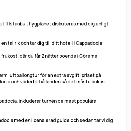
a till Istanbul, flygplanet diskuteras med dig enligt 
 tallrik och tar dig till ditt hotell i Cappadocia
 frukost, där du får 2 nätter boende i Göreme 
m luftballongtur för en extra avgift, priset på 
ocia och väderförhållanden så det måste bokas 
ppadocia, inkluderar turnén de mest populära 
padocia med en licensierad guide och sedan tar vi dig 