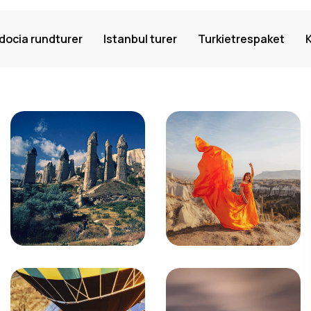
ocia rundturer
Istanbul turer
Turkietrespaket