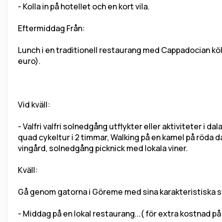
- Kolla in på hotellet och en kort vila.
Eftermiddag 
Från:
Lunch i en traditionell restaurang med Cappadocian köke
euro).
Vid kväll:
- Valfri valfri solnedgång utflykter eller aktiviteter i d
quad cykeltur i 2 timmar, Walking på en kamel på röda dal
vingård, solnedgång picknick med lokala viner.
Kväll:
Gå genom gatorna i Göreme med sina karakteristiska 
- Middag på en lokal restaurang...( för extra kostnad p