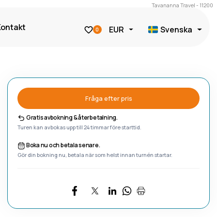
Tavananna Travel - 11200
Kontakt
EUR
Svenska
0
Fråga efter pris
Gratis avbokning & återbetalning.
Turen kan avbokas upp till 24 timmar före starttid.
Boka nu och betala senare.
Gör din bokning nu, betala när som helst innan turnén startar.