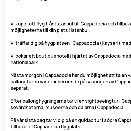
Vi köper ett flyg från Istanbul till Cappadocia och tillbak
möjligheterna till din plats i Istanbul.
Vi träffar dig på flygplatsen i Cappadocia (Kayseri) med en
Vi bokar ett boutiquehotell i hjärtat av Cappadocia med
nationalpark.
Nästa morgon i Cappadocia har du möjlighet att ta en var
ballongturen varierar beroende på säsongen av Cappad
separat.
Efter ballongflygningarna tar vi en sightseeingtur i Ca
sevärdheterna, museerna och dalarna i Cappadocia.
På vår sista dag tar vi dig på en guidad tur i södra Cap
tillbaka till Cappadocia flygplats.