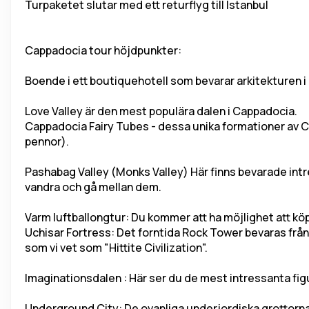
Turpaketet slutar med ett returflyg till Istanbul
Cappadocia tour höjdpunkter:
Boende i ett boutiquehotell som bevarar arkitekturen i
Love Valley är den mest populära dalen i Cappadocia.
Cappadocia Fairy Tubes - dessa unika formationer av Ca
pennor).
Pashabag Valley (Monks Valley) Här finns bevarade intre
vandra och gå mellan dem.
Varm luftballongtur: Du kommer att ha möjlighet att köp
Uchisar Fortress: Det forntida Rock Tower bevaras från t
som vi vet som "Hittite Civilization".
Imaginationsdalen : Här ser du de mest intressanta fig
Underground City: De ovanliga underjordiska grottorna 