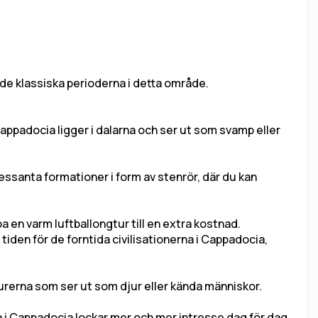
 de klassiska perioderna i detta område.
ppadocia ligger i dalarna och ser ut som svamp eller 
ssanta formationer i form av stenrör, där du kan 
a en varm luftballongtur till en extra kostnad.
iden för de forntida civilisationerna i Cappadocia, 
urerna som ser ut som djur eller kända människor.
i Cappadocia lockar mer och mer intresse dag för dag. 