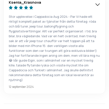
Ksenia_Krasnova
Stor upplevelse i Cappadocia Aug 2024 - Par Vi hade ett
riktigt komplett paket av tjänster från detta företag: röda
och blå turer, jeep tour, ballongflygning och
flygplatsöverföringar. Allt var perfekt organiserat: i tid, bra
bilar, bra vägledande. Vad var en helt oväntad, men trevlig
sak är att vår jeep tour chaufför var helt toppen på att ta
bilder med min IPhone 15: den verkligen visste alla
funktioner som den var tvungen att göra exklusiva bilder!)
Jag har fortfarande ingen aning om dem, men vill lära mig nu
😂 Vår guide Eigin, som i allmänhet var en mycket trevlig
kille, talade flytande ryska och visste mycket lite om
Cappadocia och Turkiet i allmänhet. Jag skulle definitivt
rekommendera detta företag som en lokal leverantör av
njutning)
12 september 2024