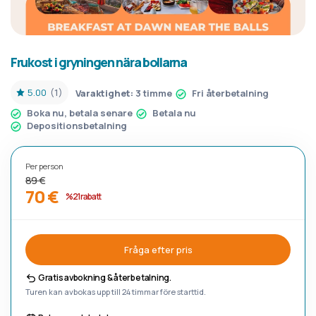
Frukost i gryningen nära bollarna
5.00
(1)
Varaktighet:
3 timme
Fri återbetalning
Boka nu, betala senare
Betala nu
Depositionsbetalning
Per person
89 €
70 €
%21 rabatt
Fråga efter pris
Gratis avbokning & återbetalning.
Turen kan avbokas upp till 24 timmar före starttid.