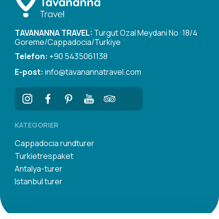
TAVANANNA TRAVEL:
Turgut Ozal Meydani No :18/4
Goreme/Cappadocia/Turkiye
Telefon:
+90 5435061138
E-post:
info@tavanannatravel.com
KATEGORIER
Cappadocia rundturer
Turkietrespaket
Antalya-turer
Istanbul turer