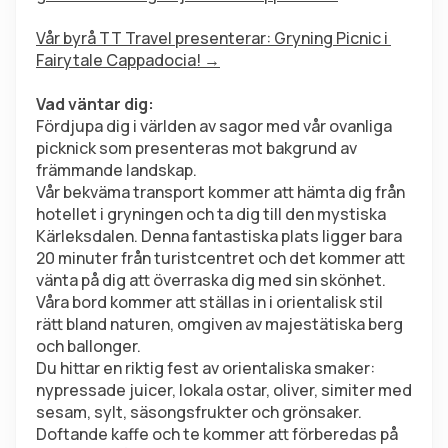
Vår byrå TT Travel presenterar: Gryning Picnic i 
Fairytale Cappadocia! →
Vad väntar dig:
Fördjupa dig i världen av sagor med vår ovanliga 
picknick som presenteras mot bakgrund av 
främmande landskap.
Vår bekväma transport kommer att hämta dig från 
hotellet i gryningen och ta dig till den mystiska 
Kärleksdalen. Denna fantastiska plats ligger bara 
20 minuter från turistcentret och det kommer att 
vänta på dig att överraska dig med sin skönhet.
Våra bord kommer att ställas in i orientalisk stil 
rätt bland naturen, omgiven av majestätiska berg 
och ballonger.
Du hittar en riktig fest av orientaliska smaker: 
nypressade juicer, lokala ostar, oliver, simiter med 
sesam, sylt, säsongsfrukter och grönsaker. 
Doftande kaffe och te kommer att förberedas på 