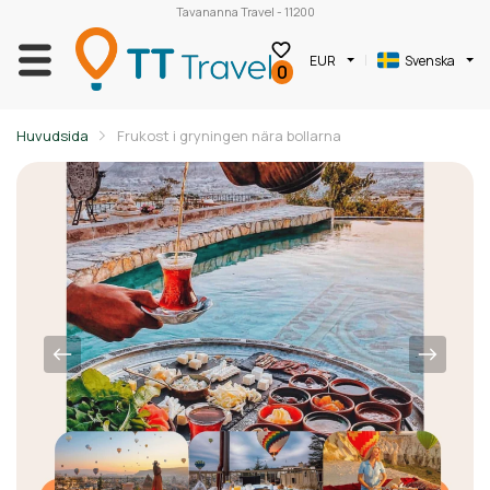
Tavananna Travel - 11200
EUR
Svenska
0
Huvudsida
Frukost i gryningen nära bollarna