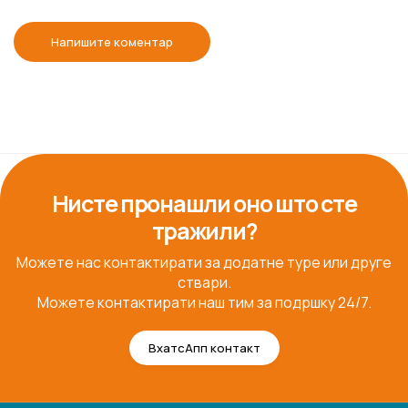
Напишите коментар
Нисте пронашли оно што сте
тражили?
Можете нас контактирати за додатне туре или друге
ствари.
Можете контактирати наш тим за подршку 24/7.
ВхатсАпп контакт