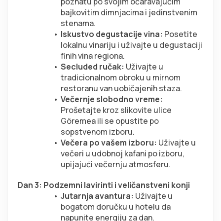
poznatu po svojim očaravajućim 
bajkovitim dimnjacima i jedinstvenim 
stenama.
Iskustvo degustacije vina:
 Posetite 
lokalnu vinariju i uživajte u degustaciji 
finih vina regiona.
Secluded ručak:
 Uživajte u 
tradicionalnom obroku u mirnom 
restoranu van uobičajenih staza.
Večernje slobodno vreme:
Prošetajte kroz slikovite ulice 
Göremea ili se opustite po 
sopstvenom izboru.
Večera po vašem izboru:
 Uživajte u 
večeri u udobnoj kafani po izboru, 
upijajući večernju atmosferu.
Dan 3: Podzemni lavirinti i veličanstveni konji
Jutarnja avantura:
 Uživajte u 
bogatom doručku u hotelu da 
napunite energiju za dan.