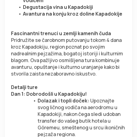
vodičem
Degustacija vina u Kapadokiji
Avantura na konju kroz doline Kapadokije
Fascinantni trenuci u zemlji kamenih čuda
Pridružite se čarobnom putovanju tokom 4 dana 
kroz Kapadokiju, region poznat po svojim 
nadrealnim pejzažima, bogatoj istoriji i kulturnim 
blagom. Ova pažljivo osmišljena tura kombinuje 
avanturu, opuštanje i kulturno uranjanje kako bi 
stvorila zaista nezaboravno iskustvo.
Detalji ture
Dan 1: Dobrodošli u Kapadokiju!
Dolazak i topli doček:
 Upoznajte 
svog ličnog vodiča na aerodromu u 
Kapadokiji, nakon čega sledi udoban 
transfer do vašeg butik hotela u 
Göremeu, smeštenog u srcu ikoničnih 
pejzaža regiona.