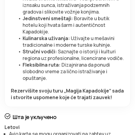
iznsaku sunca, istraživanja podzemnih 
gradova i slikovite vožnje konjima.
Jedinstveni smeštaji:
 Boravite u butik 
hotelu koji hvata šarm i autentičnost 
Kapadokije.
Kulinarska uživanja:
 Uživajte u mešavini 
tradicionalne i moderne turske kuhinje.
Stručni vodiči:
 Saznajte o istoriji i kulturi 
regiona uz profesionalne, licencirane vodiče.
Fleksibilna ruta:
 Dizajnirana da ponudi 
slobodno vreme za lično istraživanje i 
opuštanje.
Rezervišite svoju turu „Magija Kapadokije“ sada 
i stvorite uspomene koje će trajati zauvek!
Шта је укључено
Letovi
Avio karte se mogu organizovati na zahtev uz