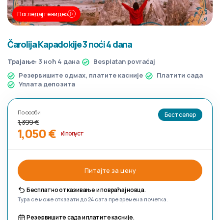
Погледајте видео
Čarolija Kapadokije 3 noći 4 dana
Трајање:
3 ноћ 4 дана
Besplatan povraćaj
Резервишите одмах, платите касније
Платити сада
Уплата депозита
По особи
Бестселер
1,399 €
1,050 €
к1 попуст
Питајте за цену
Бесплатно отказивање и повраћај новца.
Тура се може отказати до 24 сата пре времена почетка.
Резервишите сада и платите касније.