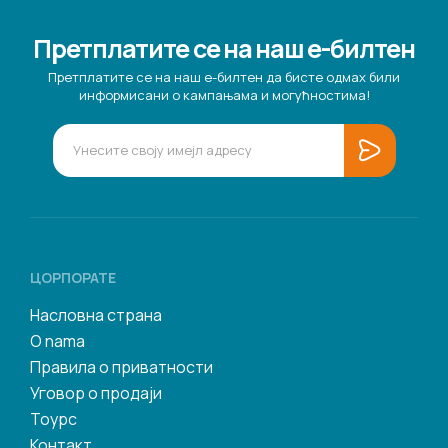
Претплатите се на наш е-билтен
Претплатите се на наш е-билтен да бисте одмах били
информисани о кампањама и могућностима!
ЦОРПОРАТЕ
Насловна страна
O nama
Правила о приватности
Уговор о продаји
Тоурс
Контакт