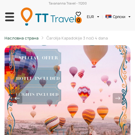
Tavananna Travel - 11200
EUR
Српски
0
Насловна страна
Čarolija Kapadokije 3 noći 4 dana