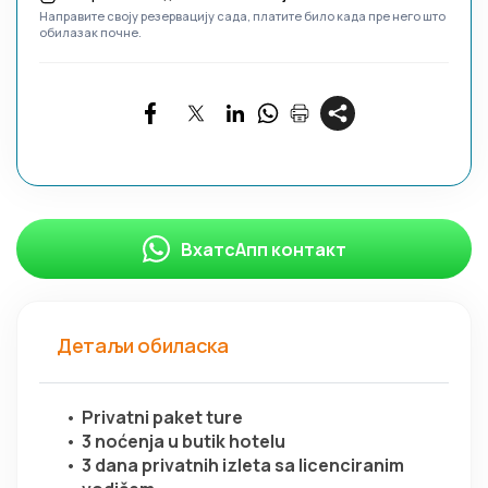
Направите своју резервацију сада, платите било када пре него што
обилазак почне.
ВхатсАпп контакт
Детаљи обиласка
Privatni paket ture
3 noćenja u butik hotelu
3 dana privatnih izleta sa licenciranim 