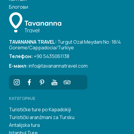
Блогови
TAVANANNA TRAVEL:
Turgut Ozal Meydani No :18/4
Goreme/Cappadocia/Turkiye
Телефон:
+90 5435061138
Е-маил:
info@tavanannatravel.com
КАТЕГОРИЈЕ
Turističke ture po Kapadokiji
Turistički aranžmani za Tursku
Antalijska tura
Istanbul Ture