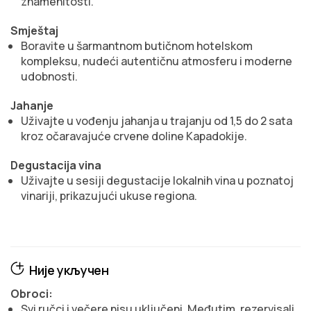
znamenitosti.
Smještaj
Boravite u šarmantnom butičnom hotelskom
kompleksu, nudeći autentičnu atmosferu i moderne
udobnosti.
Jahanje
Uživajte u vođenju jahanja u trajanju od 1,5 do 2 sata
kroz očaravajuće crvene doline Kapadokije.
Degustacija vina
Uživajte u sesiji degustacije lokalnih vina u poznatoj
vinariji, prikazujući ukuse regiona.
Није укључен
Obroci:
Svi ručci i večere nisu uključeni. Međutim, rezervisali