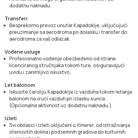
dodatnu naknadu.
Transferi
Besprekorno prevoz unutar Kapadokije, uključujući
preuzimanje sa aerodroma po dolasku i transfer do
aerodroma za vaš odlazak.
Vođene usluge
Profesionalno vođenje obezbeđeno od strane
licenciranog stručnjaka tokom ture, osiguravajući
uvidu i zanimljivo iskustvo.
Let balonom
Iskusite čaroliju Kapadokije iz vazduha tokom letanja
balonom na vrući vazduh pri izlasku sunca.
(Opcionalna aktivnost uz dodatnu naknadu.)
Izleti
Svi obilasci i izleti uključeni u itinerer, od istraživanja
stenovitih dolina i podzemnih gradova do kulturnih