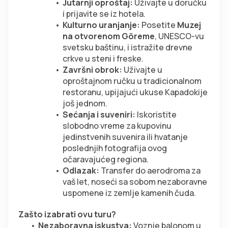
Jutarnji oproštaj:
 Uživajte u doručku 
i prijavite se iz hotela.
Kulturno uranjanje:
 Posetite 
Muzej 
na otvorenom Göreme
, UNESCO-vu 
svetsku baštinu, i istražite drevne 
crkve u steni i freske.
Završni obrok:
 Uživajte u 
oproštajnom ručku u tradicionalnom 
restoranu, upijajući ukuse Kapadokije 
još jednom.
Sećanja i suveniri:
 Iskoristite 
slobodno vreme za kupovinu 
jedinstvenih suvenira ili hvatanje 
poslednjih fotografija ovog 
očaravajućeg regiona.
Odlazak:
 Transfer do aerodroma za 
vaš let, noseći sa sobom nezaboravne 
uspomene iz zemlje kamenih čuda.
Zašto izabrati ovu turu?
Nezaboravna iskustva:
 Voznje balonom u 