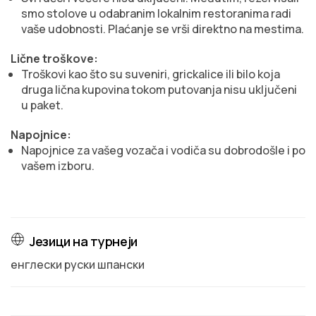
smo stolove u odabranim lokalnim restoranima radi
vaše udobnosti. Plaćanje se vrši direktno na mestima.
Lične troškove:
Troškovi kao što su suveniri, grickalice ili bilo koja
druga lična kupovina tokom putovanja nisu uključeni
u paket.
Napojnice:
Napojnice za vašeg vozača i vodiča su dobrodošle i po
vašem izboru.
Језици на турнеји
енглески руски шпански