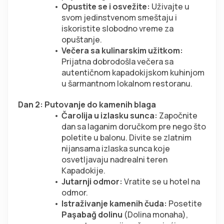
Opustite se i osvežite:
 Uživajte u 
svom jedinstvenom smeštaju i 
iskoristite slobodno vreme za 
opuštanje.
Večera sa kulinarskim užitkom:
Prijatna dobrodošla večera sa 
autentičnom kapadokijskom kuhinjom 
u šarmantnom lokalnom restoranu.
Dan 2: Putovanje do kamenih blaga
Čarolija u izlasku sunca:
 Započnite 
dan sa laganim doručkom pre nego što 
poletite u balonu. Divite se zlatnim 
nijansama izlaska sunca koje 
osvetljavaju nadrealni teren 
Kapadokije.
Jutarnji odmor:
 Vratite se u hotel na 
odmor.
Istraživanje kamenih čuda:
 Posetite 
Paşabağ dolinu
 (Dolina monaha), 