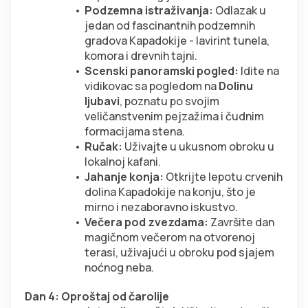
Podzemna istraživanja:
 Odlazak u 
jedan od fascinantnih podzemnih 
gradova Kapadokije - lavirint tunela, 
komora i drevnih tajni.
Scenski panoramski pogled:
 Idite na 
vidikovac sa pogledom na 
Dolinu 
ljubavi
, poznatu po svojim 
veličanstvenim pejzažima i čudnim 
formacijama stena.
Ručak:
 Uživajte u ukusnom obroku u 
lokalnoj kafani.
Jahanje konja:
 Otkrijte lepotu crvenih 
dolina Kapadokije na konju, što je 
mirno i nezaboravno iskustvo.
Večera pod zvezdama:
 Završite dan 
magičnom večerom na otvorenoj 
terasi, uživajući u obroku pod sjajem 
noćnog neba.
Dan 4: Oproštaj od čarolije