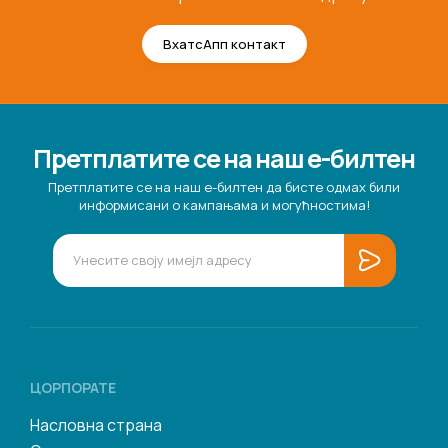
ВхатсАпп контакт
Претплатите се на наш е-билтен
Претплатите се на наш е-билтен да бисте одмах били
информисани о кампањама и могућностима!
ЦОРПОРАТЕ
Насловна страна