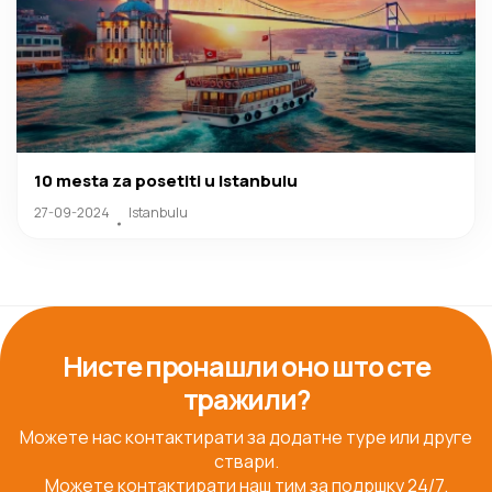
10 mesta za posetiti u Istanbulu
27-09-2024
Istanbulu
Нисте пронашли оно што сте
тражили?
Можете нас контактирати за додатне туре или друге
ствари.
Можете контактирати наш тим за подршку 24/7.