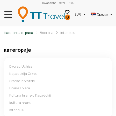
Tavananna Travel - 11200
EUR
Српски
0
Насловна страна
Блогови
Istanbulu
категорије
Dvorac Uchisar
Kapadokija Crkve
Srpsko-hrvatski
Dolina Lhlara
Kultura hrane u Kapadokiji
kultura hrane
Istanbulu