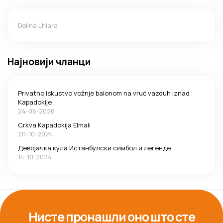
Dolina Lhlara
Најновији чланци
Privatno iskustvo vožnje balonom na vruć vazduh iznad
Kapadokije
24-06-2026
Crkva Kapadokija Elmalı
20-10-2024
Девојачка кула Истанбулски симбол и легенде
14-10-2024
Нисте пронашли оно што сте