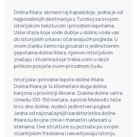
Dolina Ihlara, skriveni raj Kapadokije, jedna je od 
najposebnijih destinacija u Turskoj sa svojom 
istorijskom teksturom i prirodnim lepotama. 
Uske staze koje vode dublje u dolinu vode vas 
do istorijskih crkava i očaravajućih pogleda. U 
ovom članku ćemo razgovarati o jedinstvenim 
ljepotama doline Ihlara, njenom istorijskom 
značaju i stvarima koje treba uzeti u obzir 
prilikom posjete ovom prirodnom čudu.
Istorijske i prirodne lepote doline Ihlara
Dolina Ihlara je 14 kilometara duga dolina 
kanjona u provinciji Aksarai. Dubina doline varira 
između 100-150 metara, a potok Melendiz teče 
kroz dno doline, nudeći jedinstven pogled. 
Jedna od najznačajnijih karakteristika doline 
Ihlara su brojne crkve i manastiri uklesani u 
stenama. Ove strukture su poznate po svojim 
vizantijskim freskama i rasvetljavaju istoriju 