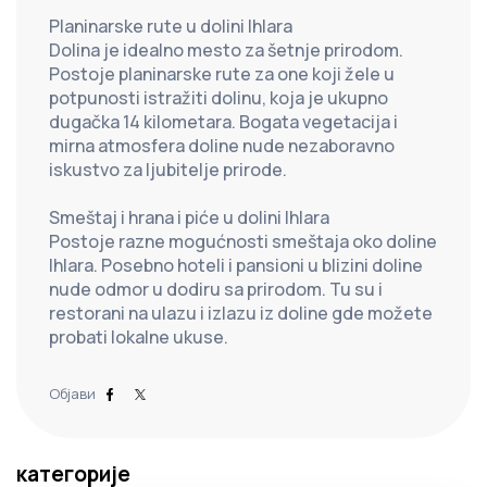
Planinarske rute u dolini Ihlara
Dolina je idealno mesto za šetnje prirodom. 
Postoje planinarske rute za one koji žele u 
potpunosti istražiti dolinu, koja je ukupno 
dugačka 14 kilometara. Bogata vegetacija i 
mirna atmosfera doline nude nezaboravno 
iskustvo za ljubitelje prirode.
Smeštaj i hrana i piće u dolini Ihlara
Postoje razne mogućnosti smeštaja oko doline 
Ihlara. Posebno hoteli i pansioni u blizini doline 
nude odmor u dodiru sa prirodom. Tu su i 
restorani na ulazu i izlazu iz doline gde možete 
probati lokalne ukuse.
Објави
категорије