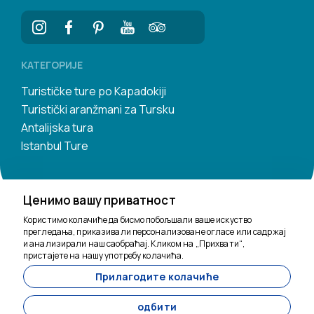
КАТЕГОРИЈЕ
Turističke ture po Kapadokiji
Turistički aranžmani za Tursku
Antalijska tura
Istanbul Ture
Ценимо вашу приватност
Користимо колачиће да бисмо побољшали ваше искуство
прегледања, приказивали персонализоване огласе или садржај
и анализирали наш саобраћај. Кликом на „Прихвати“,
Ту смо да помогнемо
пристајете на нашу употребу колачића.
Прилагодите колачиће
11200
Tavananna Travel - 11200
одбити