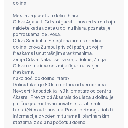
doline.
Mesta za posetu u dolini Ihlara
Crkva Agasaltı Crkva Agacalti, prva crkva na koju 
naiđete kada uđete u dolinu Ihlara, poznata je 
po freskama iz 9. veka.
Crkva Sumbullu: Smeštena prema sredini 
doline, crkva Zumbul privlači pažnju svojim 
freskama i unutrašnjim aranžmanima.
Zmija Crkva: Nalazi se na kraju doline, Zmija 
Crkva uzima ime od zmija figura u svojim 
freskama.
Kako doći do doline Ihlara?
Dolina Ihlara je 80 kilometara od aerodroma 
Nevsehir Kapadokija i 40 kilometara od centra 
Aksarai. Prevoz od Aksaraia do ulaza u dolinu je 
prilično jednostavan privatnim vozilima ili 
turističkim autobusima. Posetioci mogu dobiti 
informacije o vođenim turama ili planinarskim 
stazama iz sela na početku doline.