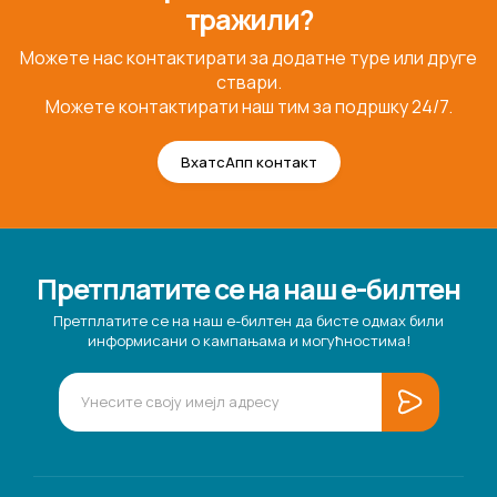
тражили?
Можете нас контактирати за додатне туре или друге
ствари.
Можете контактирати наш тим за подршку 24/7.
ВхатсАпп контакт
Претплатите се на наш е-билтен
Претплатите се на наш е-билтен да бисте одмах били
информисани о кампањама и могућностима!