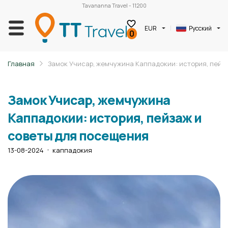
Tavananna Travel - 11200
EUR
Русский
0
Главная
Замок Учисар, жемчужина Каппадокии: история, пейз
Замок Учисар, жемчужина
Каппадокии: история, пейзаж и
советы для посещения
13-08-2024
каппадокия