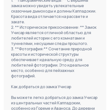
1. **Панорамические виды:** С вершины 
замка можно увидеть увлекательные 
сказочные дымоходы и долины Каппадокии. 
Красота вида отличается на рассвете и 
закате.
2. ** Историческое прикосновение: ** Замок 
Учисар является отличной областью для 
любителей истории с его комнатами и 
туннелями, несущими следы прошлого.
3. **Фотография:** Сочетание природной 
красоты и исторической структуры 
обеспечивает идеальную среду для 
любителей фотографии. Это идеальное 
место, особенно для пейзажных 
фотографий.
Как добраться до замка Учисар
Вы можете легко добраться до замка Учисар 
из центральных частей Каппадокии, 
особенно из Гореме и Аваноса. До деревни 