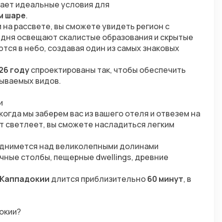
ает идеальные условия для 
м шаре
.
а рассвете, вы сможете увидеть регион с 
 дня освещают скалистые образования и скрытые 
ся в небо, создавая один из самых знаковых 
26 году
 спроектированы так, чтобы обеспечить 
бываемых видов.
и
огда мы заберем вас из вашего отеля и отвезем на 
т светлеет, вы сможете насладиться легким 
поднимется над великолепными долинами 
ные столбы, пещерные dwellings, древние 
 Каппадокии
 длится приблизительно 
60 минут
, в 
окии?