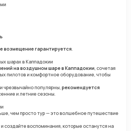
ами
ь
е возмещение гарантируется
.
ных шарах в Каппадокии
ений на воздушном шаре в Каппадокии
, сочетая 
ых пилотов и комфортное оборудование, чтобы 
и чрезвычайно популярны, 
рекомендуется 
сенние и летние сезоны.
ии
льше, чем просто тур — это волшебное путешествие 
и создайте воспоминания, которые останутся на 