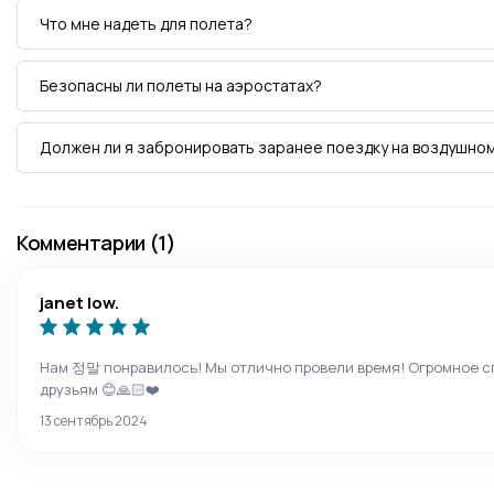
Что мне надеть для полета?
Безопасны ли полеты на аэростатах?
Должен ли я забронировать заранее поездку на воздушно
Комментарии (1)
janet low.
Нам 정말 понравилось! Мы отлично провели время! Огромное с
друзьям 😊🙏🏻❤️
13 сентябрь 2024