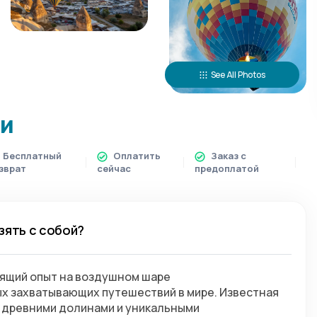
See All Photos
ии
Бесплатный
Оплатить
Заказ с
зврат
сейчас
предоплатой
зять с собой?
дящий опыт на воздушном шаре
ых захватывающих путешествий в мире. Известная 
древними долинами и уникальными 