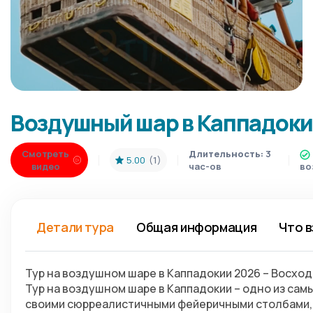
Воздушный шар в Каппадок
Смотреть
Длительность:
3
5.00
(1)
видео
час-ов
во
Детали тура
Общая информация
Что в
Тур на воздушном шаре в Каппадокии 2026 – Восхо
Тур на воздушном шаре в Каппадокии – одно из сам
своими сюрреалистичными фейеричными столбами, 