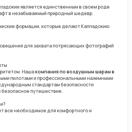
падокии является единственным в своем роде 
афт в незабываемый природный шедевр.
ческие формации, которые делают Каппадокию 
свещения для захвата потрясающих фотографий 
оты
ритетом. Наша 
компания по воздушным шарам в 
ными пилотами и профессиональными наземными 
ждународным стандартам безопасности 
и безопасное путешествие.
ии?
ет все необходимое для комфортного и 