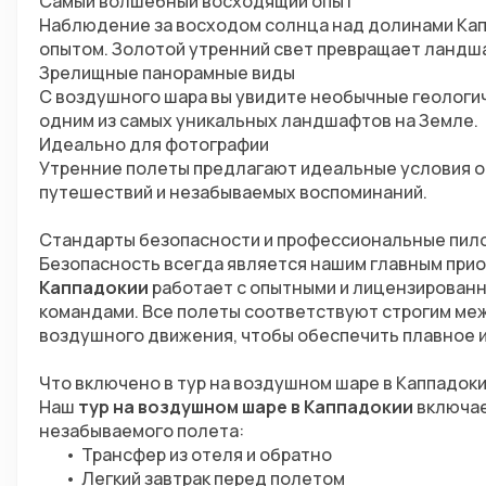
Самый волшебный восходящий опыт
Наблюдение за восходом солнца над долинами Кап
опытом. Золотой утренний свет превращает ландш
Зрелищные панорамные виды
С воздушного шара вы увидите необычные геологи
одним из самых уникальных ландшафтов на Земле.
Идеально для фотографии
Утренние полеты предлагают идеальные условия о
путешествий и незабываемых воспоминаний.
Стандарты безопасности и профессиональные пил
Безопасность всегда является нашим главным прио
Каппадокии
 работает с опытными и лицензирован
командами. Все полеты соответствуют строгим ме
воздушного движения, чтобы обеспечить плавное 
Что включено в тур на воздушном шаре в Каппадок
Наш 
тур на воздушном шаре в Каппадокии
 включа
незабываемого полета:
Трансфер из отеля и обратно
Легкий завтрак перед полетом