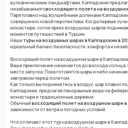
вулканическими ландшафтами, Каппадокия предлаг
незабываемого
восходящего полета на воздушно
Паря плавно над волшебными долинами Каппадокии н
совершенно новой перспективы. Когда первые лучи
монастыри, сотни ярких воздушных шаров поднимают
моментов путешествий в Турции.
Наши 
туры на воздушных шарах в Каппадокии в 20
идеальный баланс безопасности, комфорта и неза
Восходящий полет на воздушном шаре в Каппадоки
Ваше приключение начинается до восхода солнца, к
место запуска. Пока готовятся шары и небо начинае
завтраком перед полетом.
Как только вы подниметесь в воздух, шар плавно 
Каппадокии, предлагая панорамные виды на фейерич
монастыри и традиционные деревни.
Обычный 
восходящий полет на воздушном шаре в
зависимости от ветра и погодных условий.
Что отличает этот тур на воздушном шаре в Каппад