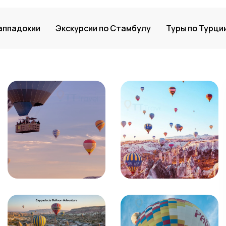
Каппадокии
Экскурсии по Стамбулу
Туры по Турци