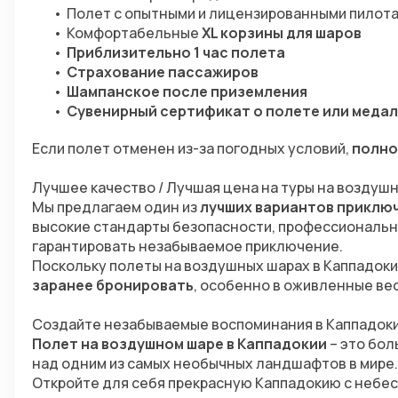
Полет с опытными и лицензированными пилот
Комфортабельные 
XL корзины для шаров
Приблизительно 1 час полета
Страхование пассажиров
Шампанское после приземления
Сувенирный сертификат о полете или медал
Если полет отменен из-за погодных условий, 
полно
Лучшее качество / Лучшая цена на туры на воздуш
Мы предлагаем один из 
лучших вариантов приключ
высокие стандарты безопасности, профессиональн
гарантировать незабываемое приключение.
Поскольку полеты на воздушных шарах в Каппадоки
заранее бронировать
, особенно в оживленные ве
Создайте незабываемые воспоминания в Каппадок
Полет на воздушном шаре в Каппадокии
 – это бо
над одним из самых необычных ландшафтов в мире.
Откройте для себя прекрасную Каппадокию с небес 