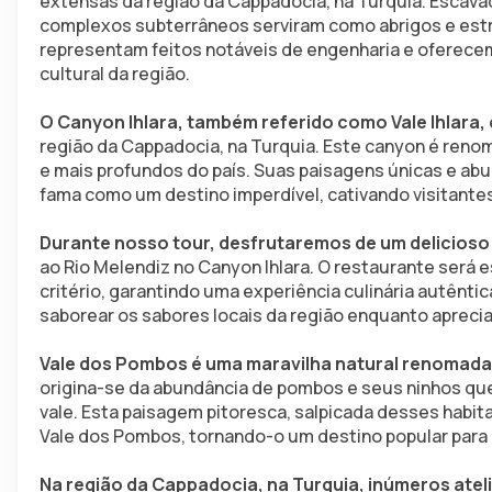
extensas da região da Cappadocia, na Turquia. Escavad
complexos subterrâneos serviram como abrigos e estru
representam feitos notáveis de engenharia e oferecem 
cultural da região.
O Canyon Ihlara, também referido como Vale Ihlara,
região da Cappadocia, na Turquia. Este canyon é renom
e mais profundos do país. Suas paisagens únicas e abu
fama como um destino imperdível, cativando visitantes 
Durante nosso tour, desfrutaremos de um delicioso
ao Rio Melendiz no Canyon Ihlara. O restaurante será 
critério, garantindo uma experiência culinária autênti
saborear os sabores locais da região enquanto aprecia
Vale dos Pombos é uma maravilha natural renomada 
origina-se da abundância de pombos e seus ninhos que
vale. Esta paisagem pitoresca, salpicada desses habit
Vale dos Pombos, tornando-o um destino popular para 
Na região da Cappadocia, na Turquia, inúmeros atel