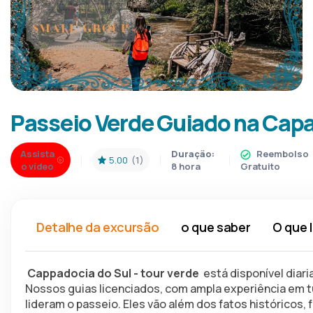
Passeio Verde Guiado na Cap
Assista
Duração:
Reembolso
5.00
(1)
o vídeo
8 hora
Gratuito
Detalhe da excursão
o que saber
O que 
 Cappadocia do Sul - tour verde 
 está disponível dia
Nossos guias licenciados, com ampla experiência em t
lideram o passeio. Eles vão além dos fatos históricos, 