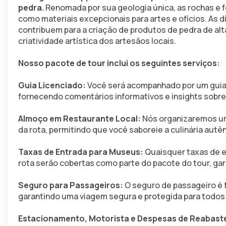
pedra.
 Renomada por sua geologia única, as rochas e
como materiais excepcionais para artes e ofícios. As di
contribuem para a criação de produtos de pedra de alta 
criatividade artística dos artesãos locais.
Nosso pacote de tour inclui os seguintes serviços:
Guia Licenciado: 
Você será acompanhado por um guia 
fornecendo comentários informativos e insights sobre
Almoço em Restaurante Local: 
Nós organizaremos um
da rota, permitindo que você saboreie a culinária autê
Taxas de Entrada para Museus:
 Quaisquer taxas de e
rota serão cobertas como parte do pacote do tour, gara
Seguro para Passageiros:
 O seguro de passageiro é 
garantindo uma viagem segura e protegida para todos 
Estacionamento, Motorista e Despesas de Reabast