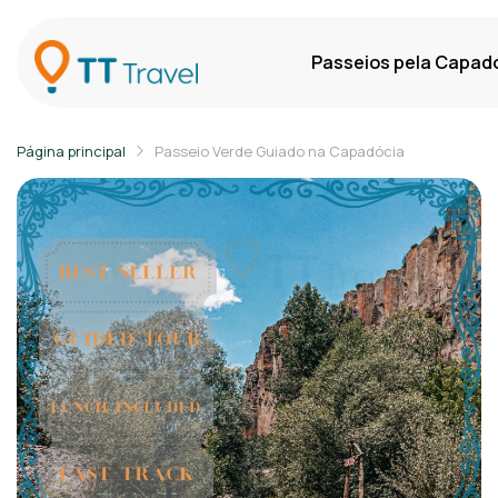
Passeios pela Capad
Página principal
Passeio Verde Guiado na Capadócia