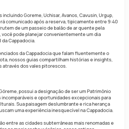
incluindo Goreme, Uchisar, Avanos, Cavusin, Urgup, 
será comunicado após a reserva, tipicamente entre 9:40 
frutem de um passeio de balão de ar quente pela 
, você pode planejar convenientemente um dia 
l da Cappadocia.
enciados da Cappadocia que falam fluentemente o 
ota, nossos guias compartilham histórias e insights, 
 através dos vales pitorescos.
 Göreme, possui a designação de ser um Patrimônio 
s incomparáveis e oportunidades excepcionais para 
lturais. Sua paisagem deslumbrante e rica herança 
buscam uma experiência inesquecível na Cappadocia.
ão entre as cidades subterrâneas mais renomadas e 