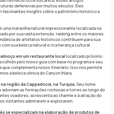
as na macia rocha vulcânica, esses antigos 
turas defensivas por muitos séculos. Eles 
fascinantes insights sobre o patrimônio histórico e 
 é uma maravilha natural impressionante localizada na 
ado por sua vasta extensão, ranking entre os maiores 
ndância de artefatos históricos contribuem para sua 
com sua beleza natural e rica herança cultural.
 almoço em um restaurante local
 localizado próximo 
escolhido pelo nosso guia com base no programa e seu 
ca que complementa nosso itinerário. Isso nos permite 
mos a beleza cênica do Canyon Ihlara.
na região da Cappadocia, na Turquia. 
Seu nome 
 adornam as formações rochosas e torres ao longo do 
antes voadores, acrescenta ao charme e à atração do 
os visitantes admirarem e explorarem.
iês se especializam na elaboração de produtos de 