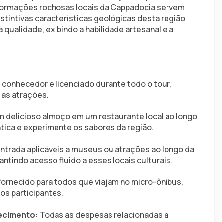
 formações rochosas locais da Cappadocia servem 
stintivas características geológicas desta região 
qualidade, exibindo a habilidade artesanal e a 
conhecedor e licenciado durante todo o tour, 
 as atrações.
 delicioso almoço em um restaurante local ao longo 
ntica e experimente os sabores da região.
ntrada aplicáveis a museus ou atrações ao longo da 
ntindo acesso fluido a esses locais culturais.
fornecido para todos que viajam no micro-ônibus, 
os participantes.
ecimento:
 Todas as despesas relacionadas a 