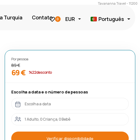
Tavananna Travel - 11200
a Turquia
Contato
EUR
Português
0
Por pessoa
89 €
69 €
%22 desconto
Escolha a data e o número de pessoas
Escolha a data
1 Adulto, 0 Criança, 0 Bebê
Verificar disponibilidade