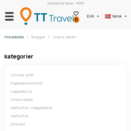
Tavananna Travel - 11200
EUR
Norsk
0
Hovedside
Blogger
Lhlara-dalen
kategorier
Uchisar slott
Kappadokia kirker
cappadocıa
Lhlara-dalen
Matkultur i Kappadokia
matkultur
Istanbul