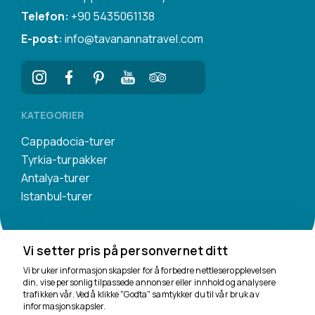
Telefon:
+90 5435061138
E-post:
info@tavanannatravel.com
KATEGORIER
Cappadocia-turer
Tyrkia-turpakker
Antalya-turer
Istanbul-turer
Vi setter pris på personvernet ditt
Vi bruker informasjonskapsler for å forbedre nettleseropplevelsen
din, vise personlig tilpassede annonser eller innhold og analysere
trafikken vår. Ved å klikke "Godta" samtykker du til vår bruk av
Vi er her for å hjelpe
informasjonskapsler.