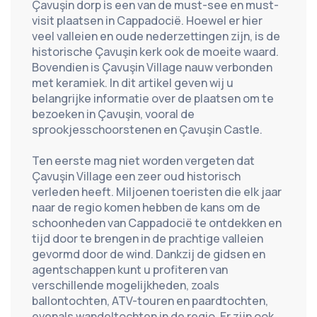
Çavuşin dorp is een van de must-see en must-
visit plaatsen in Cappadocië. Hoewel er hier 
veel valleien en oude nederzettingen zijn, is de 
historische Çavuşin kerk ook de moeite waard. 
Bovendien is Çavuşin Village nauw verbonden 
met keramiek. In dit artikel geven wij u 
belangrijke informatie over de plaatsen om te 
bezoeken in Çavuşin, vooral de 
sprookjesschoorstenen en Çavuşin Castle.
Ten eerste mag niet worden vergeten dat 
Çavuşin Village een zeer oud historisch 
verleden heeft. Miljoenen toeristen die elk jaar 
naar de regio komen hebben de kans om de 
schoonheden van Cappadocië te ontdekken en 
tijd door te brengen in de prachtige valleien 
gevormd door de wind. Dankzij de gidsen en 
agentschappen kunt u profiteren van 
verschillende mogelijkheden, zoals 
ballontochten, ATV-touren en paardtochten, 
evenals wandeltochten in de regio. Er zijn ook 