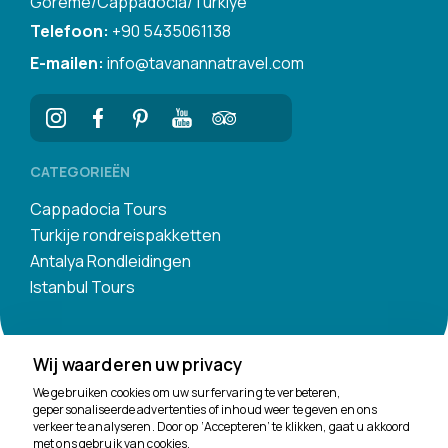
Goreme/Cappadocia/Turkiye
Telefoon:
+90 5435061138
E-mailen:
info@tavanannatravel.com
CATEGORIEËN
Cappadocia Tours
Turkije rondreispakketten
Antalya Rondleidingen
Istanbul Tours
Wij waarderen uw privacy
We gebruiken cookies om uw surfervaring te verbeteren,
gepersonaliseerde advertenties of inhoud weer te geven en ons
verkeer te analyseren. Door op ‘Accepteren’ te klikken, gaat u akkoord
We helpen je graag
met ons gebruik van cookies.