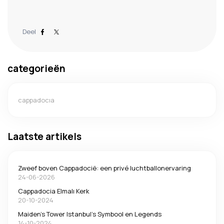
Deel
categorieën
cappadocıa
Laatste artikels
Zweef boven Cappadocië: een privé luchtballonervaring
24-06-2026
Cappadocia Elmalı Kerk
20-10-2024
Maiden's Tower Istanbul's Symbool en Legends
14-10-2024