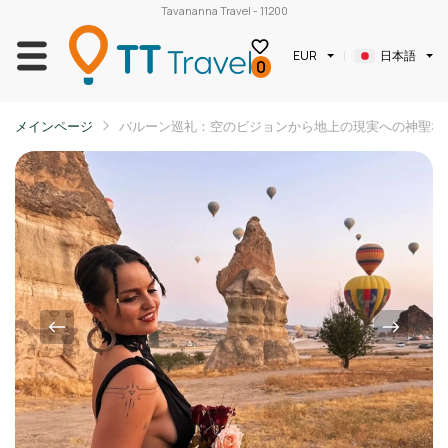
Tavananna Travel - 11200
日本語
EUR
0
メインページ
バルーン巡礼：空のビジョンから地上の現実への神聖な