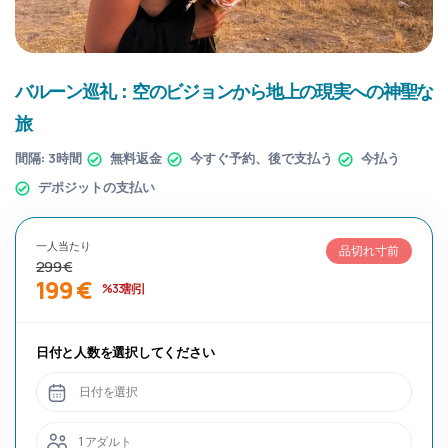
バルーン巡礼：空のビジョンから地上の現実への神聖な
旅
間隔:
3時間
無料返金
今すぐ予約、後で支払う
今払う
デポジットの支払い
一人当たり
品切れ寸前
299 €
199 €
%33割引
日付と人数を選択してください
日付を選択
1 アダルト