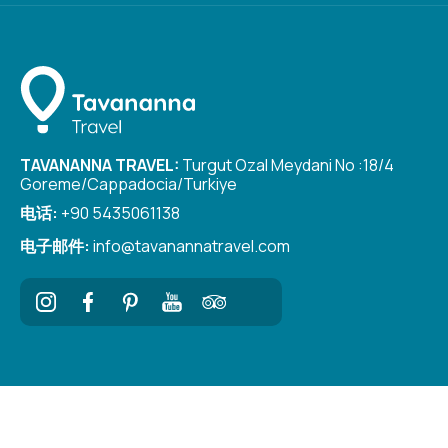
TAVANANNA TRAVEL:
Turgut Ozal Meydani No :18/4
Goreme/Cappadocia/Turkiye
电话:
+90 5435061138
电子邮件:
info@tavanannatravel.com