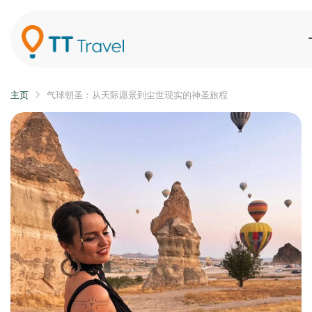
主页
气球朝圣：从天际愿景到尘世现实的神圣旅程