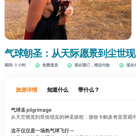
气球朝圣：从天际愿景到尘世现
期间:
3 小时
免费退货
现在预订，稍后付款
现在
旅游详情
知道什么
带什么？
气球圣 pilgrimage
从天空视觉到世俗现实的神圣旅程：接收卡帕多奇亚景观
这不仅仅是一场热气球飞行 —