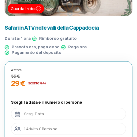
Guarda il video
Safari in ATV nelle valli della Cappadocia
Durata:
1 ora
Rimborso gratuito
Prenota ora, paga dopo
Paga ora
Pagamento del deposito
A testa
55 €
29 €
sconto %47
Scegli la data e il numero di persone
Scegli Data
1 Adulto, 0 Bambino