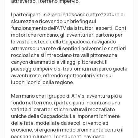
attraverso il terreno impervio.
I partecipanti iniziano indossando attrezzature di 
sicurezza e ricevendo un briefing sul 
funzionamento dell'ATV da istruttori esperti. Con i 
motori che rombano, gli avventurieri partono per 
le vaste distese della Cappadocia, navigando 
attraverso una rete di sentieri polverosi e sentieri 
rocciosi che si intrecciano tra valli pittoresche, 
canyon drammatici e villaggi pittoreschi. Il 
paesaggio impervio si trasforma in un parco giochi 
avventuroso, offrendo spettacolari viste sui 
luoghi iconici della regione.
Man mano che il gruppo di ATV si avventura più a 
fondo nel terreno, i partecipanti incontrano una 
varietà di caratteristiche naturali mozzafiato 
uniche della Cappadocia. Le imponenti chimere 
delle fate, modellate da secoli di vento ed 
erosione, si ergono in modo prominente contro il 
paesaggio lunare. I conducenti navigano 