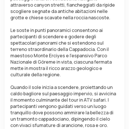
attraverso canyon stretti, fiancheggiati da ripide 
scogliere segnate da antiche abitazioni nelle 
grotte e chiese scavate nella roccia nascoste.
Le soste in punti panoramici consentono ai 
partecipanti di scendere e godere degli 
spettacolari panorami che si estendono sul 
terreno straordinario della Cappadocia. Con il 
maestoso Monte Erciyes e l'espansivo Parco 
Nazionale di Göreme in vista, ciascuna fermata 
mette in mostra il ricco arazzo geologico e 
culturale della regione.
Quando il sole inizia a scendere, proiettando un 
caldo bagliore sul paesaggio impervio, si avvicina 
il momento culminante del tour in ATV safari. I 
partecipanti vengono guidati verso un luogo 
tranquillo dove possono ammirare la bellezza di 
un tramonto cappadociano, dipingendo il cielo 
con vivaci sfumature di arancione, rosa e oro. 