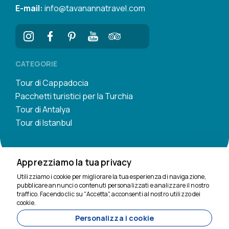
E-mail:
info@tavanannatravel.com
CATEGORIE
Tour di Cappadocia
Pacchetti turistici per la Turchia
Tour di Antalya
Tour di Istanbul
Apprezziamo la tua privacy
Utilizziamo i cookie per migliorare la tua esperienza di navigazione,
pubblicare annunci o contenuti personalizzati e analizzare il nostro
traffico. Facendo clic su "Accetta", acconsenti al nostro utilizzo dei
Siamo qui per aiutarti
cookie.
Personalizza i cookie
11200