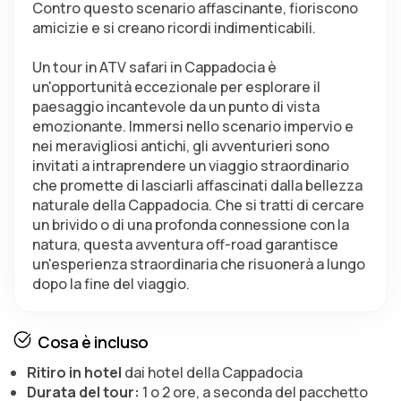
Contro questo scenario affascinante, fioriscono 
amicizie e si creano ricordi indimenticabili.
Un tour in ATV safari in Cappadocia è 
un'opportunità eccezionale per esplorare il 
paesaggio incantevole da un punto di vista 
emozionante. Immersi nello scenario impervio e 
nei meravigliosi antichi, gli avventurieri sono 
invitati a intraprendere un viaggio straordinario 
che promette di lasciarli affascinati dalla bellezza 
naturale della Cappadocia. Che si tratti di cercare 
un brivido o di una profonda connessione con la 
natura, questa avventura off-road garantisce 
un'esperienza straordinaria che risuonerà a lungo 
dopo la fine del viaggio.
Cosa è incluso
Ritiro in hotel
dai hotel della Cappadocia
Durata del tour:
1 o 2 ore, a seconda del pacchetto