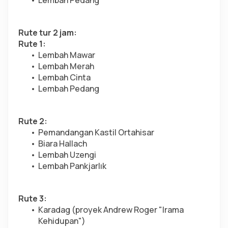
Lembah Pedang
Rute tur 2 jam:
Rute 1:
Lembah Mawar
Lembah Merah
Lembah Cinta
Lembah Pedang
Rute 2:
Pemandangan Kastil Ortahisar
Biara Hallach
Lembah Uzengi
Lembah Pankjarlık
Rute 3:
Karadag (proyek Andrew Roger "Irama 
Kehidupan")