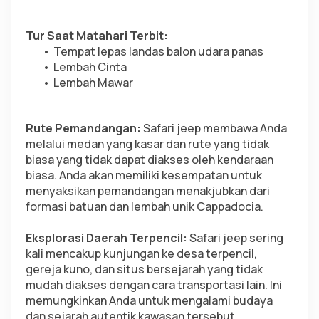
Tur Saat Matahari Terbit:
Tempat lepas landas balon udara panas
Lembah Cinta
Lembah Mawar
Rute Pemandangan:
 Safari jeep membawa Anda 
melalui medan yang kasar dan rute yang tidak 
biasa yang tidak dapat diakses oleh kendaraan 
biasa. Anda akan memiliki kesempatan untuk 
menyaksikan pemandangan menakjubkan dari 
formasi batuan dan lembah unik Cappadocia.
Eksplorasi Daerah Terpencil:
 Safari jeep sering 
kali mencakup kunjungan ke desa terpencil, 
gereja kuno, dan situs bersejarah yang tidak 
mudah diakses dengan cara transportasi lain. Ini 
memungkinkan Anda untuk mengalami budaya 
dan sejarah autentik kawasan tersebut.