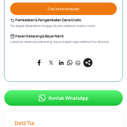
Cek ketersediaan
Pembatalan & Pengembalian Dana Gratis.
Tur dapat dibatalkan hingga 24 jam sebelum waktu mulai.
Pesan Sekarang & Bayar Nanti.
Lakukan reservasi sekarang, bayar kapan saja sebelum tur dimulai.
Kontak WhatsApp
Detil Tur