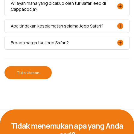
Wilayah mana yang dicakup oleh tur Safari eep di
Cappadocia?
Apa tindakan keselamatan selama Jeep Safari?
Berapa harga tur Jeep Safari?
Tulis Ulasan
Tidak menemukan apa yang Anda