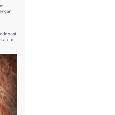
n 
engan 
ada saat 
ah ini 