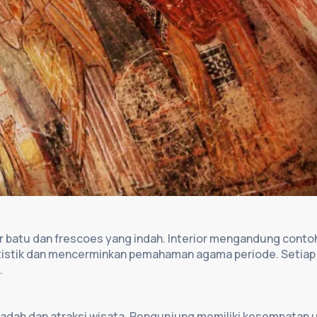
r batu dan frescoes yang indah. Interior mengandung contoh
rtistik dan mencerminkan pemahaman agama periode. Setiap d
.
 ibadah dan atraksi wisata. Pengunjung memiliki kesempatan u