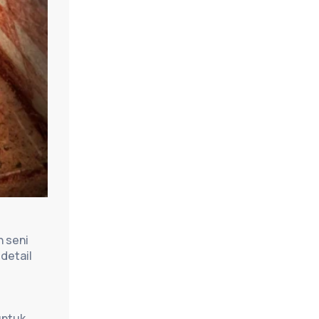
 seni 
etail 
ntuk 