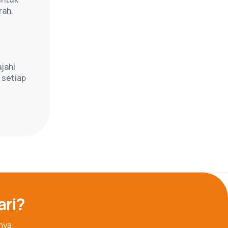
ah. 
ahi 
setiap 
ari?
nya.