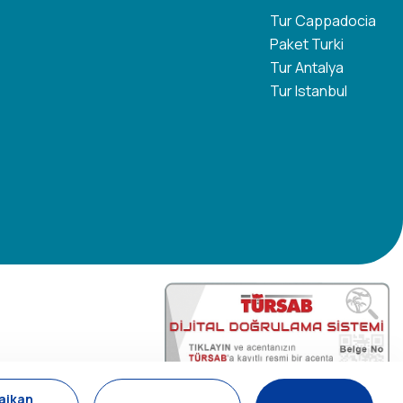
Tur Cappadocia
Paket Turki
Tur Antalya
Tur Istanbul
11200
Tavananna Travel - 11200
aikan