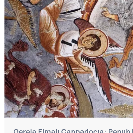
Gereja Elmalı Cappadocıa: Penuh 