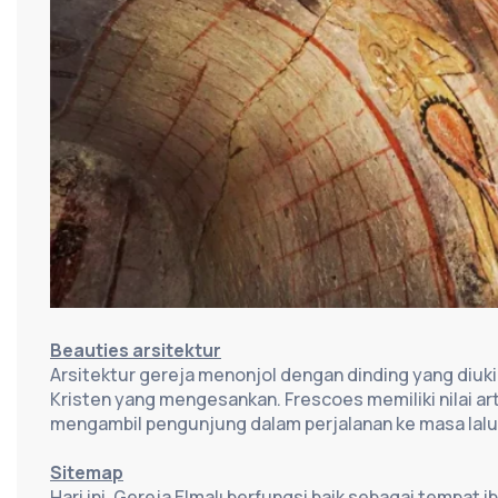
Beauties arsitektur
Arsitektur gereja menonjol dengan dinding yang diuki
Kristen yang mengesankan. Frescoes memiliki nilai a
mengambil pengunjung dalam perjalanan ke masa lalu
Sitemap
Hari ini, Gereja Elmalı berfungsi baik sebagai tempat