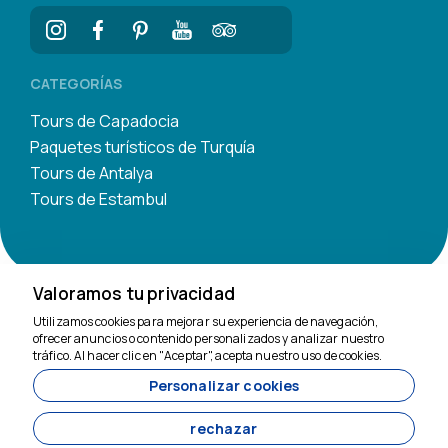
CATEGORÍAS
Tours de Capadocia
Paquetes turísticos de Turquía
Tours de Antalya
Tours de Estambul
Valoramos tu privacidad
Utilizamos cookies para mejorar su experiencia de navegación,
Estamos aquí para
ofrecer anuncios o contenido personalizados y analizar nuestro
ayudar
tráfico. Al hacer clic en "Aceptar", acepta nuestro uso de cookies.
Personalizar cookies
11200
Tavananna Travel - 11200
rechazar