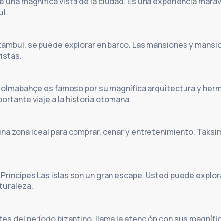
 una magnífica vista de la ciudad. Es una experiencia maravi
ul.
ambul, se puede explorar en barco. Las mansiones y mansion
istas.
 Dolmabahçe es famoso por su magnífica arquitectura y her
portante viaje a la historia otomana.
una zona ideal para comprar, cenar y entretenimiento. Taksim
 Príncipes Las islas son un gran escape. Usted puede explorar
aturaleza.
tes del período bizantino, llama la atención con sus magnífic