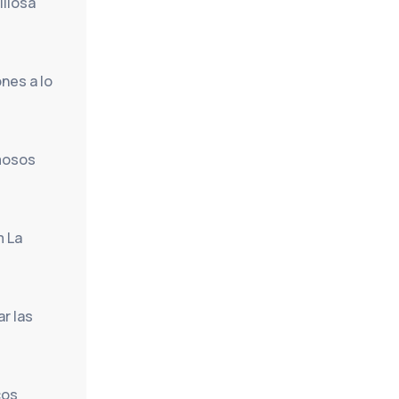
llosa 
es a lo 
mosos 
 La 
 las 
os 