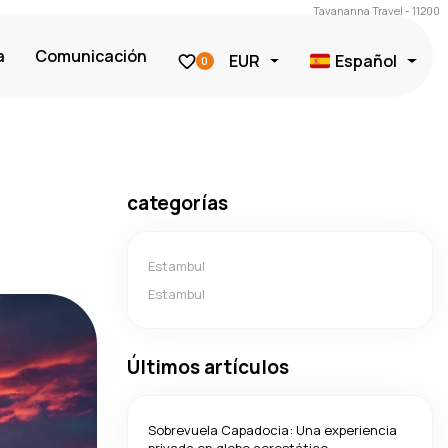
Tavananna Travel - 11200
a
Comunicación
EUR
Español
0
categorías
Estambul
Estambul
Últimos artículos
Sobrevuela Capadocia: Una experiencia