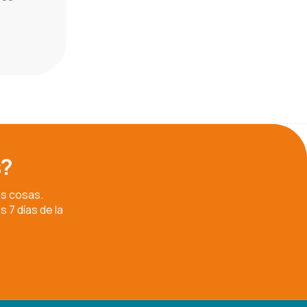
s?
as cosas.
 7 días de la