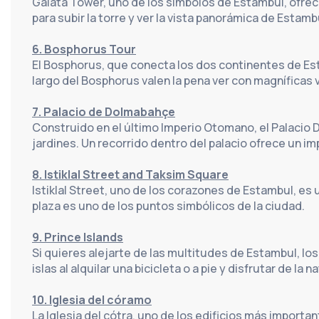
Galata Tower, uno de los símbolos de Estambul, ofrece
para subir la torre y ver la vista panorámica de Estamb
6. Bosphorus Tour
El Bosphorus, que conecta los dos continentes de Est
largo del Bosphorus valen la pena ver con magníficas v
7. Palacio de Dolmabahçe
Construido en el último Imperio Otomano, el Palacio
jardines. Un recorrido dentro del palacio ofrece un im
8. Istiklal Street and Taksim Square
Istiklal Street, uno de los corazones de Estambul, es 
plaza es uno de los puntos simbólicos de la ciudad.
9. Prince Islands
Si quieres alejarte de las multitudes de Estambul, los
islas al alquilar una bicicleta o a pie y disfrutar de la n
10. Iglesia del córamo
La Iglesia del cótra, uno de los edificios más importan