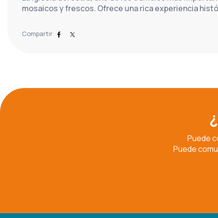
mosaicos y frescos. Ofrece una rica experiencia histór
Compartir
¿
Puede co
Puede comuni