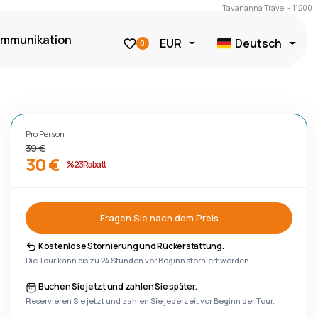
Tavananna Travel - 11200
mmunikation
EUR
Deutsch
0
Pro Person
39 €
30 €
%23 Rabatt
Fragen Sie nach dem Preis
Kostenlose Stornierung und Rückerstattung.
Die Tour kann bis zu 24 Stunden vor Beginn storniert werden.
Buchen Sie jetzt und zahlen Sie später.
Reservieren Sie jetzt und zahlen Sie jederzeit vor Beginn der Tour.