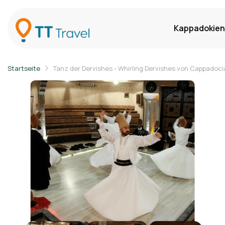
Kappadokien
Startseite
Tanz der Dervishes - Whirling Dervishes von Cappadoci