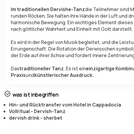
Im traditionellen Dervishe-Tanz
die Teilnehmer sind M
runden Röcken. Sie halten ihre Hände in der Luft und d
harmonische Bewegung. Ein wichtiges Element dieses Ta
nach göttlicher Wahrheit und Einheit mit Gott darstellt.
Es wird in der Regel von Musik begleitet, und die Leist
Errungenschaft. Die Rotation der Derwisschen symbolis
der Erde auf ihrer Achse und fordert innere Zentrieru
Das
traditioneller Tanz
. Es ist ein
einzigartige Kombin
Praxis
und
künstlerischer Ausdruck.
was ist inbegriffen
Hin- und Rücktransfer vom Hotel in Cappadocia
Vollritual - Dervish-Tanz
dervish drink - sherbet