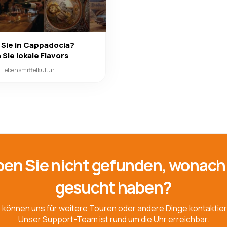
 Sie in Cappadocia?
Sie lokale Flavors
lebensmittelkultur
en Sie nicht gefunden, wonach
gesucht haben?
e können uns für weitere Touren oder andere Dinge kontaktier
Unser Support-Team ist rund um die Uhr erreichbar.