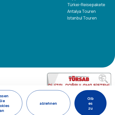
Türkei-Reisepakete
Antalya Touren
Istanbul Touren
ssen
11200
Gib
Sie
ablehnen
es
Tavananna Travel - 11200
okies
zu
an