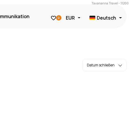
Tavananna Travel - 11200
mmunikation
EUR
Deutsch
0