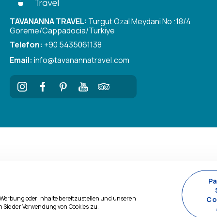
TAVANANNA TRAVEL:
Turgut Ozal Meydani No :18/4
Goreme/Cappadocia/Turkiye
Telefon:
+90 5435061138
Email:
info@tavanannatravel.com
Pa
e Werbung oder Inhalte bereitzustellen und unseren
Co
n Sie der Verwendung von Cookies zu.
Entwickelt von