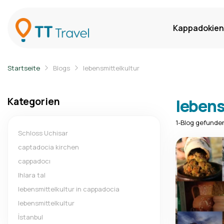
Kappadokien
Startseite
Blogs
lebensmittelkultur
Kategorien
lebens
1-Blog gefunde
Schloss Uchisar
captadocia kirchen
cappadocı
lhlara tal
lebensmittelkultur in cappadocia
lebensmittelkultur
İstanbul