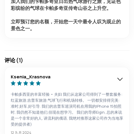
加入我们的卡帕多奇亚日出热气球游行之旅，见证色
彩缤纷的气球在卡帕多奇亚传奇山谷之上升空。
立即预订您的名额，开始您一天中最令人叹为观止的
景色之一。
评论 (1)
Ksenia_Krasnova
卡帕多西亚的丰富经验 • 夫妇 我们从这家公司得到了一整套服务:
红蓝旅游,吉普车旅游,气球飞行和机场转移。 一切都安排得完美:
准时,好车,好引导. 我们的吉普车巡演司机在用我的IPhone 15拍照
时, 我仍然不知道他们,但现在想学习。 我们的导师Eigin, 总的来说
是一个非常好的人, 讲流利的俄语, 我绝对推荐这家公司作为当地享
受的提供者)
12 九月 2024