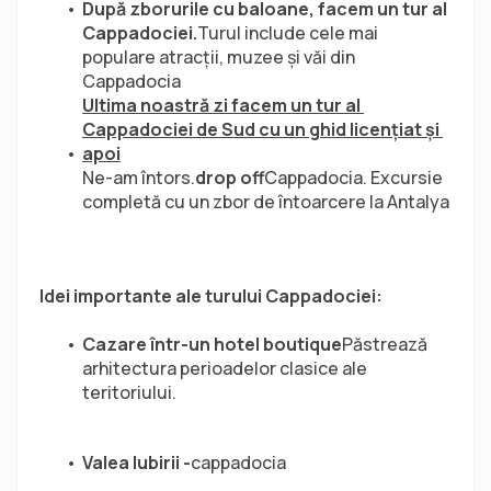
După zborurile cu baloane, facem un tur al 
Cappadociei.
Turul include cele mai 
populare atracţii, muzee şi văi din 
Cappadocia
Ultima noastră zi facem un tur al 
Cappadociei de Sud cu un ghid licenţiat şi 
apoi
Ne-am întors.
drop off
Cappadocia. Excursie 
completă cu un zbor de întoarcere la Antalya
Idei importante ale turului Cappadociei:
Cazare într-un hotel boutique
Păstrează 
arhitectura perioadelor clasice ale 
teritoriului.
Valea Iubirii -
cappadocia