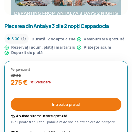
Plecarea din Antalya 3 zile 2 nopți Cappadocia
5.00
(1)
Durată:
2 noapte 3 zile
Rambursare gratuită
Rezervați acum, plătiți mai târziu
Plătește acum
Depozit de plată
Per persoană
329 €
275 €
%16 reducere
Intreaba pretul
Anulare și rambursare gratuită.
Turul poate fi anulat cu până la 24 de ore înainte de ora de începere.