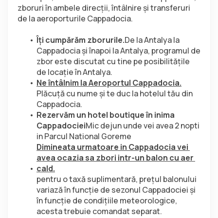
zboruri în ambele direcţii, întâlnire şi transferuri 
de la aeroporturile Cappadocia.
Îţi cumpărăm zborurile.
De la Antalya la 
Cappadocia și înapoi la Antalya, programul de 
zbor este discutat cu tine pe posibilitățile 
de locație în Antalya.
Ne întâlnim la Aeroportul Cappadocia.
Plăcuţă cu nume şi te duc la hotelul tău din 
Cappadocia.
Rezervăm un hotel boutique în inima 
Cappadociei
Mic dejun unde vei avea 2 nopti 
in Parcul National Goreme
Dimineata urmatoare in Cappadocia vei 
avea ocazia sa zbori intr-un balon cu aer 
cald.
pentru o taxă suplimentară, prețul balonului 
variază în funcție de sezonul Cappadociei și 
în funcție de condițiile meteorologice, 
acesta trebuie comandat separat.