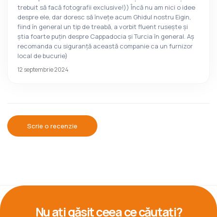
trebuit să facă fotografii exclusive!)) Încă nu am nici o idee
despre ele, dar doresc să învețe acum Ghidul nostru Eigin,
fiind în general un tip de treabă, a vorbit fluent ruseşte şi
ştia foarte puţin despre Cappadocia şi Turcia în general. Aș
recomanda cu siguranță această companie ca un furnizor
local de bucurie)
12 septembrie 2024
Scrie o recenzie
Nu ați găsit ceea ce căutați?