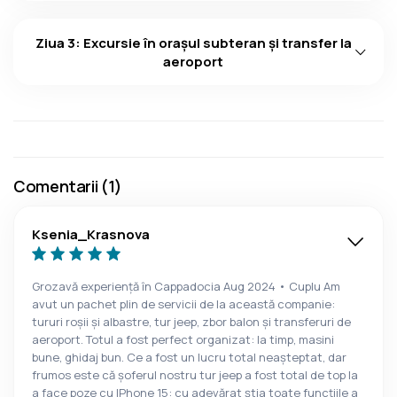
Ziua 3: Excursie în oraşul subteran şi transfer la
aeroport
Comentarii (1)
Ksenia_Krasnova
Grozavă experienţă în Cappadocia Aug 2024 • Cuplu Am
avut un pachet plin de servicii de la această companie:
tururi roșii și albastre, tur jeep, zbor balon și transferuri de
aeroport. Totul a fost perfect organizat: la timp, masini
bune, ghidaj bun. Ce a fost un lucru total neașteptat, dar
frumos este că șoferul nostru tur jeep a fost total de top la
a face poze cu IPhone 15: cu adevărat știa toate funcțiile a