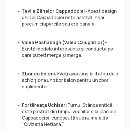
Ţevile Zânelor Cappadociei -
Acest design 
unic al Cappadociei este păstrat în văi 
precum ciupercile sau creioanele.
Valea Pashabagh (Valea Călugărilor)
- 
Există modele interesante și conducte pe 
care puteți merge și merge.
Zbor cu balonul:
Veți avea posibilitatea de a 
achiziționa un zbor balon pentru un zbor 
suplimentar.
Fortăreaţa Uchisar:
Turnul Stânca antică 
este păstrat din timpul vechilor sibilizări ale 
Cappadociei, cunoscută sub numele de 
"Civizaţia Hetiană."