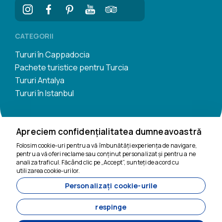
CATEGORII
Tururi în Cappadocia
Pachete turistice pentru Turcia
Tururi Antalya
Tururi în Istanbul
Apreciem confidențialitatea dumneavoastră
Folosim cookie-uri pentru a vă îmbunătăți experiența de navigare,
pentru a vă oferi reclame sau conținut personalizat și pentru a ne
Suntem aici să te
analiza traficul. Făcând clic pe „Accept”, sunteți de acord cu
ajutăm
utilizarea cookie-urilor.
Personalizați cookie-urile
11200
Tavananna Travel - 11200
respinge